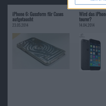
iPhone 6: Gussform für Cases
Wird das iPhon
aufgetaucht
teurer?
23.05.2014
14.04.2014