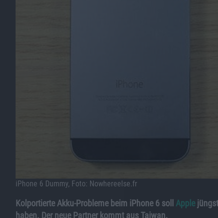
iPhone 6 Dummy, Foto: Nowhereelse.fr
Kolportierte Akku-Probleme beim iPhone 6 soll
Apple
jüngst
haben. Der neue Partner kommt aus Taiwan.