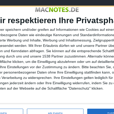
steller Simplo Technologies Akkus fertigen kann, die dünn
Verwendung finden können. Apples bisherige Lieferanten,
ir respektieren Ihre Privatsph
ten.
weise nur 2 Millimeter dick sein darf. Gegenüber dem
ner speichern und/oder greifen auf Informationen wie Cookies auf ein
roßer Sprung.
nbezogene Daten wie eindeutige Kennungen und Standardinformatione
sierte Werbung und Inhalte, Werbung und Inhaltsmessung, Zielgruppen
erbst präsentieren
wird. Die Rede ist von zwei Modellen mit
gesendet werden.
Mit Ihrer Erlaubnis dürfen wir und unsere Partner ü
beinhalten und ihr Display
von Saphirglas geschützt werden
.
n und Kenndaten abfragen. Sie können auf die entsprechende Schaltfl
tung durch uns und unsere 1538 Partner zuzustimmen. Alternativ können
ieß es, dass Apple den Start des „Phablets“ mit 5,5 Zoll auf
fläche klicken, um die Einwilligung abzulehnen oder um auf detailliert
oduktion gäbe.
Ihre Einstellungen vor der Zustimmung zu ändern.
Bitte beachten Sie, 
r personenbezogener Daten ohne Ihre Einwilligung stattfinden kann, 
 Verarbeitung zu widersprechen. Ihre Einstellungen gelten lediglich für
ungen jederzeit ändern oder Ihre Einwilligung widerrufen, indem Sie zu
en auf der Webseite auf die Schaltfläche "Datenschutz" klicken.
iPhone 5s weiterhin meist verk…
ONEN
ABLEHNEN
ZUS