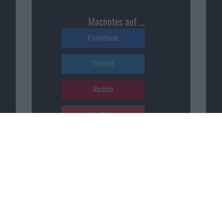
Macnotes auf …
Facebook
Twitter
Reddit
YouTube
Unser Podcast auf …
iTunes
Spotify