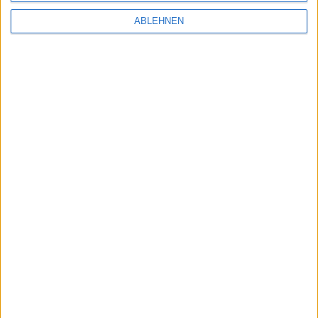
ABLEHNEN
Ähnliche Nachrichten
Apple Watch Edition mit besonderem 24/7-
Support
29.03.2015