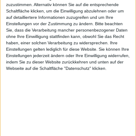
zuzustimmen. Alternativ können Sie auf die entsprechende
Schaltfläche klicken, um die Einwilligung abzulehnen oder um
auf detailliertere Informationen zuzugreifen und um Ihre
Einstellungen vor der Zustimmung zu ändern.
Bitte beachten
Apple Watch – digitale Krone
Sie, dass die Verarbeitung mancher personenbezogener Daten
ohne Ihre Einwilligung stattfinden kann, obwohl Sie das Recht
Kommt Apples iWatch noch dieses Jahr? Jüngsten
haben, einer solchen Verarbeitung zu widersprechen. Ihre
Berichten zufolge soll die Smartwatch aus Cupertino
Einstellungen gelten lediglich für diese Website. Sie können Ihre
noch im Oktober in den Handel kommen, und zwar mit
Einstellungen jederzeit ändern oder Ihre Einwilligung widerrufen,
einem gebogenen OLED-Touchscreen.
indem Sie zu dieser Website zurückkehren und unten auf der
Webseite auf die Schaltfläche "Datenschutz" klicken.
Geht es nach dem Branchenmagazin Nikkei, dann
wird Apple noch im Oktober seine iWatch
veröffentlichen. Wie bereits zuvor gemutmaßt, soll die
Smartwatch diverse Gesundheitsdaten des Trägers
auslesen, von der Schlafaktivität bis zum
Blutsauerstoff-Gehalt. Doch auch der
Kalorienverbrauch und der Blutzucker könnten mit
dem Gerät festgehalten werden. Damit man die Daten
für den Endverbraucher besser aufbereiten kann, soll