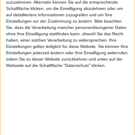
zuzustimmen. Alternativ können Sie auf die entsprechende
Schaltfläche klicken, um die Einwilligung abzulehnen oder um
auf detailliertere Informationen zuzugreifen und um Ihre
Einstellungen vor der Zustimmung zu ändern.
Bitte beachten
Sie, dass die Verarbeitung mancher personenbezogener Daten
ohne Ihre Einwilligung stattfinden kann, obwohl Sie das Recht
haben, einer solchen Verarbeitung zu widersprechen. Ihre
Einstellungen gelten lediglich für diese Website. Sie können Ihre
Einstellungen jederzeit ändern oder Ihre Einwilligung widerrufen,
indem Sie zu dieser Website zurückkehren und unten auf der
Webseite auf die Schaltfläche "Datenschutz" klicken.
Apple-Hauptquartier in Cupertino, Foto: Joe Ravi CC-BY-SA
3.0
Apple
hat vom US Patent and Trademark Office
(USPTO) ein Patent für gebogene Touchscreens
zugesprochen bekommen. Das Patent erklärt, wie man
nicht-ebene, berührungssensitive Bildschirme
herstellen muss, damit die Empfindlichkeit an allen
Stellen gleich ist.