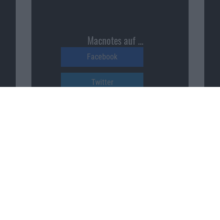
Macnotes auf …
Facebook
Twitter
Reddit
YouTube
Unser Podcast auf …
iTunes