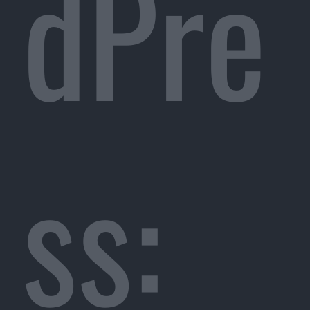
dPre
ss: