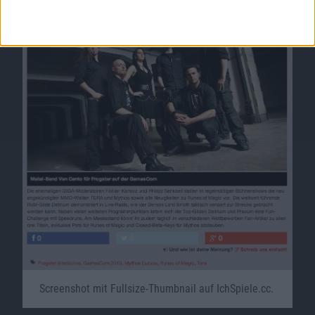
Screenshot mit Fullsize-Thumbnail auf IchSpiele.cc.