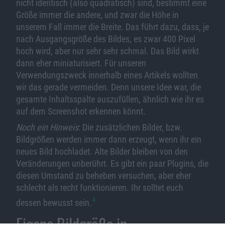
nicht identisch (also quadratisch) sind, bestimmt eine
Größe immer die andere, und zwar die Höhe in
unserem Fall immer die Breite. Das führt dazu, dass, je
nach Ausgangsgröße des Bildes, es zwar 400 Pixel
hoch wird, aber nur sehr sehr schmal. Das Bild wirkt
dann eher miniaturisiert. Für unseren
Verwendungszweck innerhalb eines Artikels wollten
wir das gerade vermeiden. Denn unsere Idee war, die
gesamte Inhaltsspalte auszufüllen, ähnlich wie ihr es
auf dem Screenshot erkennen könnt.
Noch ein Hinweis
: Die zusätzlichen Bilder, bzw.
Bildgrößen werden immer dann erzeugt, wenn ihr ein
neues Bild hochladet. Alte Bilder bleiben von den
Veränderungen unberührt. Es gibt ein paar Plugins, die
diesen Umstand zu beheben versuchen, aber eher
schlecht als recht funktionieren. Ihr solltet euch
4
dessen bewusst sein.
Eigene Bildgröße in