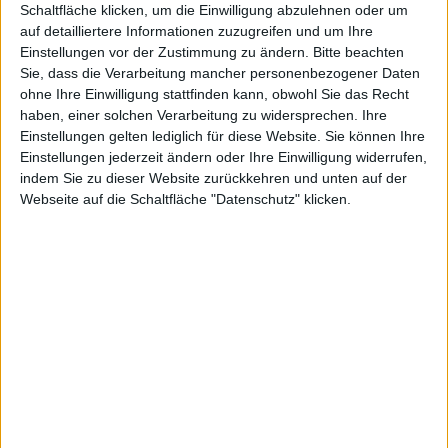
Schaltfläche klicken, um die Einwilligung abzulehnen oder um
auf detailliertere Informationen zuzugreifen und um Ihre
n
Einstellungen vor der Zustimmung zu ändern.
Bitte beachten
Sie, dass die Verarbeitung mancher personenbezogener Daten
ohne Ihre Einwilligung stattfinden kann, obwohl Sie das Recht
haben, einer solchen Verarbeitung zu widersprechen. Ihre
Einstellungen gelten lediglich für diese Website. Sie können Ihre
Einstellungen jederzeit ändern oder Ihre Einwilligung widerrufen,
mitlesen?
indem Sie zu dieser Website zurückkehren und unten auf der
Webseite auf die Schaltfläche "Datenschutz" klicken.
Stefan Keller, den 9. Oktober 2013
Der Nachrichtendienst WhatsApp,
der auf vielen mobilen Plattformen
verfügbar ist, fiel in der
Vergangenheit immer wieder durch
Sicherheitslücken auf. Einmal mehr
WhatsApp – Icon