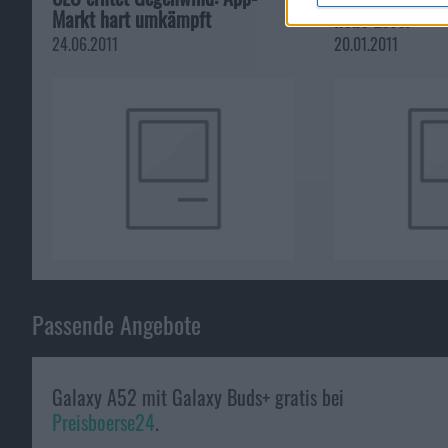
Markt hart umkämpft
neue Level
24.06.2011
20.01.2011
Passende Angebote
Galaxy A52 mit Galaxy Buds+ gratis bei
Preisboerse24
.