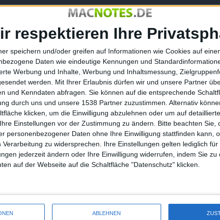
as Meltdown-Update für MC4 einstimmen, und zwar in 50
on und Backfire) gibt es zwei neue Waffen (40mm Thor GLP
ir respektieren Ihre Privatsph
nd sogar zwei neue Spielmodi.
ner speichern und/oder greifen auf Informationen wie Cookies auf ein
oft aber nur kurze Zeit.
nbezogene Daten wie eindeutige Kennungen und Standardinformatione
,99 Euro als Universal-App und bietet eine Reihe von In-App-
sierte Werbung und Inhalte, Werbung und Inhaltsmessung, Zielgruppen
gesendet werden.
Mit Ihrer Erlaubnis dürfen wir und unsere Partner ü
n und Kenndaten abfragen. Sie können auf die entsprechende Schaltfl
tung durch uns und unsere 1538 Partner zuzustimmen. Alternativ können
fläche klicken, um die Einwilligung abzulehnen oder um auf detailliert
Ihre Einstellungen vor der Zustimmung zu ändern.
Bitte beachten Sie, 
PlayStation 3: Justin Bieber s…
r personenbezogener Daten ohne Ihre Einwilligung stattfinden kann, 
 Verarbeitung zu widersprechen. Ihre Einstellungen gelten lediglich für
ungen jederzeit ändern oder Ihre Einwilligung widerrufen, indem Sie zu
en auf der Webseite auf die Schaltfläche "Datenschutz" klicken.
 Sky – Update für
Mein o2: Kostenlose SMS in alle
ONEN
ABLEHNEN
ZUS
d touch bringt
Netze, Kontoverwaltung und