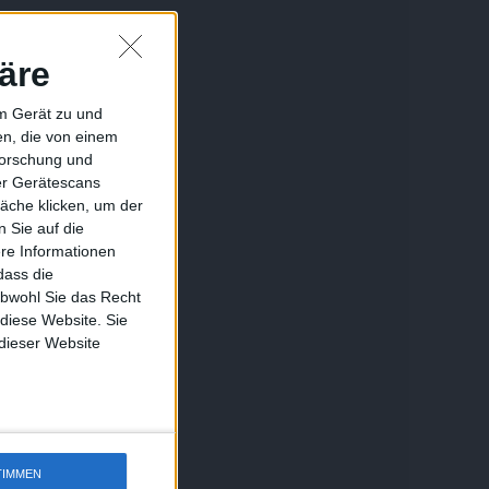
äre
em Gerät zu und
n, die von einem
forschung und
ber Gerätescans
äche klicken, um der
 Sie auf die
ere Informationen
dass die
obwohl Sie das Recht
 diese Website. Sie
 dieser Website
TIMMEN