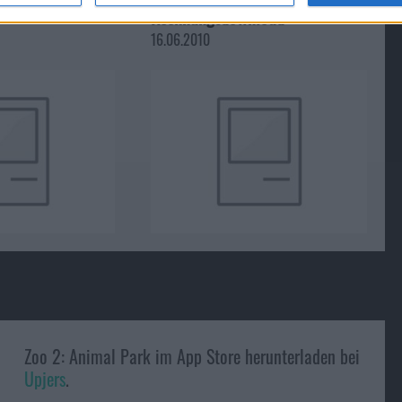
Rechnungsdownload
16.06.2010
Zoo 2: Animal Park im App Store herunterladen bei
Upjers
.