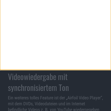
jedes
iPhone
,
iPad
oder jeden iPod touch in einen von
Airfoil ansteuerbaren AirPlay-Empfänger. Die App
fungiert gleichzeitig als Fernsteuerung für die
verschiedenen Audioquellen, unter anderem iTunes
und Spotify. Auf das Gerät gestreamte Musik kann so
direkt kontrolliert werden.
Airfoil Speakers
ist für Windows, Mac OS X und Linux
erhältlich und stattet den Rechner mit AirPlay aus,
worauf dieser von einem verbundenen
iOS
-Device
direkt als Audio-Ausgang erkannt wird. Die Apps sind
also eine tolle Lösung für all diejenigen unter uns, die
kein richtiges AirPlay-Gerät besitzen.
Videowiedergabe mit
synchronisiertem Ton
Ein weiteres tolles Feature ist der „Airfoil Video Player“,
mit dem DVDs, Videodateien und im Internet
befindliche Videos z. B. von YouTube wiedergegeben