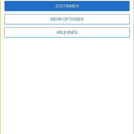
iPhon
ZUSTIMMEN
MEHR OPTIONEN
ABLEHNEN
e
me, den 28. März 2013