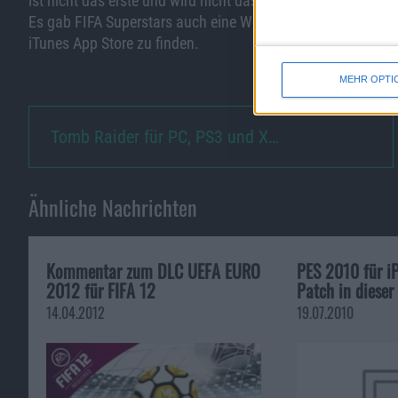
ist nicht das erste und wird nicht das letzte Spiel gewesen 
Es gab FIFA Superstars auch eine Weile lang für
iPhone
un
iTunes App Store zu finden.
MEHR OPTI
Tomb Raider für PC, PS3 und X…
Ähnliche Nachrichten
Kommentar zum DLC UEFA EURO
PES 2010 für i
2012 für FIFA 12
Patch in diese
14.04.2012
19.07.2010