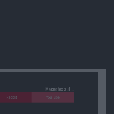
Macnotes auf …
Reddit
YouTube