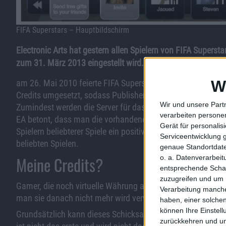
FIFA Superstars – Hauptbildschirm
Electronic Arts hat gestern allen Spielern von FIFA Superst
zum 31. März 2013 eingestellt wird. Damit darf das Social 
W
am 26. Mai 2010 feierte FIFA Superstars auf Facebook Prem
Credits umgesetzt, sodass Publisher Electronic Arts sich nu
Wir und unsere Part
Zumindest werden die Server für das Facebook-Spiel zum 3
verarbeiten persone
EA betont, dass man die vorhandenen Ressourcen lieber daz
Gerät für personali
Spielern beliebterer Spiele ein positives Erlebnis zu liefer
Serviceentwicklung 
beliebten Spielen.
genaue Standortdate
Meine Credits?
o. a. Datenverarbei
entsprechende Schalt
zuzugreifen und um 
Gamer, die noch virtuelle Währung auf ihrem Konto haben,
Verarbeitung manche
man sie danach nicht mehr wird verwenden können.
haben, einer solchen
können Ihre Einstell
Grundsätzlich kann dieses Schicksal alle Spiele ereilen, di
zurückkehren und unt