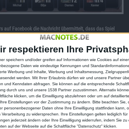
ars auf Facebook die Nachricht übermittelt, dass das Spiel
Game seinen dritten Geburtstag nicht mehr feiern.
ir respektieren Ihre Privatsph
iere. Seitdem wurden offenbar nicht genügen virtuelle
n zu dem Schritt entschließt und das Spiel einstampft.
ner speichern und/oder greifen auf Informationen wie Cookies auf ein
1. März dieses Jahres abgeschaltet.
nbezogene Daten wie eindeutige Kennungen und Standardinformatione
u einsetzen möchte, „sich darauf zu konzentrieren, den
sierte Werbung und Inhalte, Werbung und Inhaltsmessung, Zielgruppen
n.“ Entsprechend gehört FIFA Superstars wohl zu den weniger
gesendet werden.
Mit Ihrer Erlaubnis dürfen wir und unsere Partner ü
n und Kenndaten abfragen. Sie können auf die entsprechende Schaltfl
tung durch uns und unsere 1538 Partner zuzustimmen. Alternativ können
fläche klicken, um die Einwilligung abzulehnen oder um auf detailliert
Ihre Einstellungen vor der Zustimmung zu ändern.
Bitte beachten Sie, 
 sollen diese Laut EA noch vor dem 31. März ausgeben, weil
r personenbezogener Daten ohne Ihre Einwilligung stattfinden kann, 
 Verarbeitung zu widersprechen. Ihre Einstellungen gelten lediglich für
ungen jederzeit ändern oder Ihre Einwilligung widerrufen, indem Sie zu
e in irgendeiner Form online betrieben werden. FIFA Superstars
en auf der Webseite auf die Schaltfläche "Datenschutz" klicken.