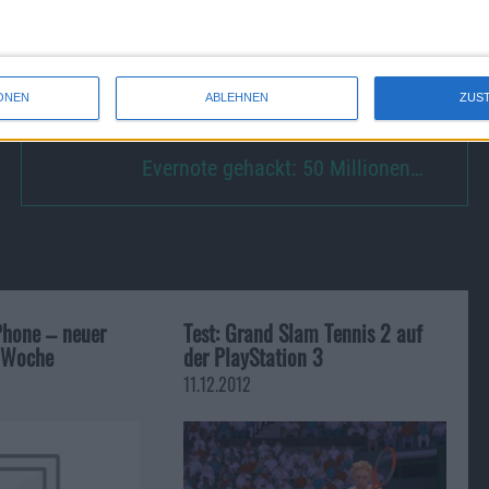
sein, das von seinem Betreiber eingestellt wird.
d
iPad
. Doch mittlerweile ist das Spiel auch nicht mehr im
ONEN
ABLEHNEN
ZUS
Evernote gehackt: 50 Millionen…
Phone – neuer
Test: Grand Slam Tennis 2 auf
r Woche
der PlayStation 3
11.12.2012