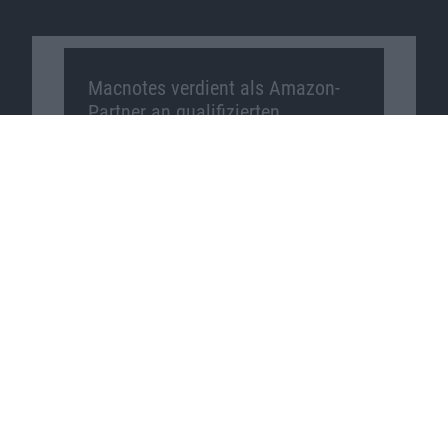
Macnotes verdient als Amazon-
Partner an qualifizierten
Verkäufen, die über diese
Website vermittelt werden.
Macnotes auf …
Facebook
Twitter
Reddit