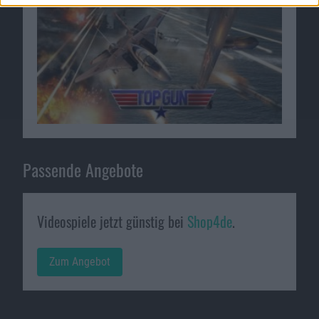
Passende Angebote
Videospiele jetzt günstig bei
Shop4de
.
Zum Angebot