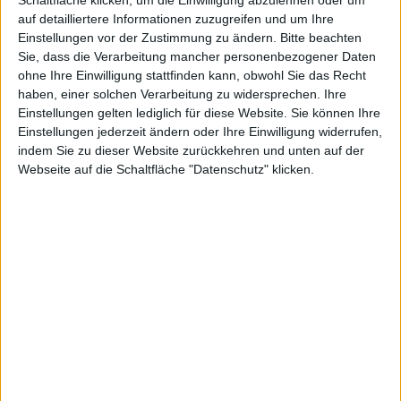
Schaltfläche klicken, um die Einwilligung abzulehnen oder um
auf detailliertere Informationen zuzugreifen und um Ihre
Wachstum
Einstellungen vor der Zustimmung zu ändern.
Bitte beachten
Sie, dass die Verarbeitung mancher personenbezogener Daten
ohne Ihre Einwilligung stattfinden kann, obwohl Sie das Recht
haben, einer solchen Verarbeitung zu widersprechen. Ihre
Einstellungen gelten lediglich für diese Website. Sie können Ihre
Einstellungen jederzeit ändern oder Ihre Einwilligung widerrufen,
dk, den 8. Februar 2013
indem Sie zu dieser Website zurückkehren und unten auf der
Webseite auf die Schaltfläche "Datenschutz" klicken.
iMac (5/2011)