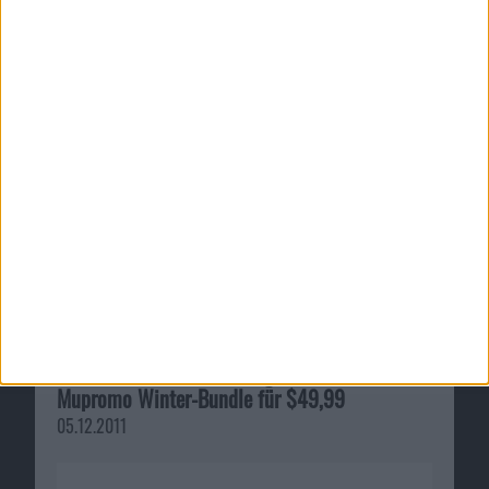
07.06.2012
TechTool Pro 6, TotalFinder, Back in Focus,
Postbox und mehr: Elf Programme im
Mupromo Winter-Bundle für $49,99
05.12.2011