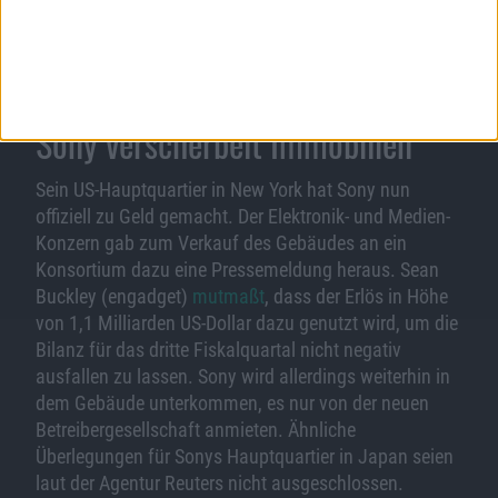
nebeneinander gesessen haben.
Update vom 16.03.2021
: Dieser Beitrag enthielt ein
Video auf YouTube, das es heute so nicht mehr gibt.
Deshalb haben wir es entfernt.
Sony verscherbelt Immobilien
Sein US-Hauptquartier in New York hat Sony nun
offiziell zu Geld gemacht. Der Elektronik- und Medien-
Konzern gab zum Verkauf des Gebäudes an ein
Konsortium dazu eine Pressemeldung heraus. Sean
Buckley (engadget)
mutmaßt
, dass der Erlös in Höhe
von 1,1 Milliarden US-Dollar dazu genutzt wird, um die
Bilanz für das dritte Fiskalquartal nicht negativ
ausfallen zu lassen. Sony wird allerdings weiterhin in
dem Gebäude unterkommen, es nur von der neuen
Betreibergesellschaft anmieten. Ähnliche
Überlegungen für Sonys Hauptquartier in Japan seien
laut der Agentur Reuters nicht ausgeschlossen.