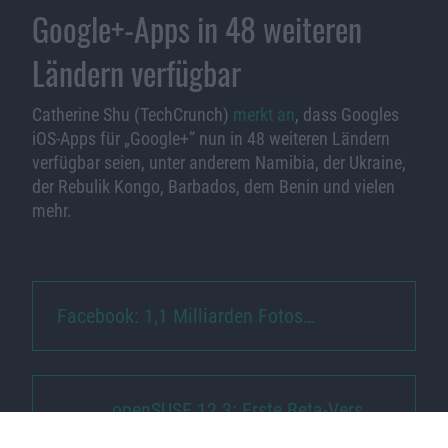
Google+-Apps in 48 weiteren
Ländern verfügbar
Catherine Shu (TechCrunch)
merkt an
, dass Googles
iOS-Apps für „Google+“ nun in 48 weiteren Ländern
verfügbar seien, unter anderem Namibia, der Ukraine,
der Rebulik Kongo, Barbados, dem Benin und vielen
mehr.
Facebook: 1,1 Milliarden Fotos…
openSUSE 12.3: Erste Beta-Vers…