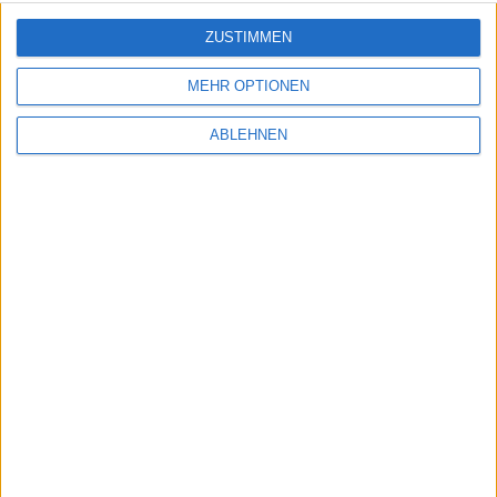
2013
ZUSTIMMEN
MEHR OPTIONEN
Alexander Trust, den 18. Januar 2013
ABLEHNEN
News, Bild: CC0
Britische Behörden haben den Playboy mit einer