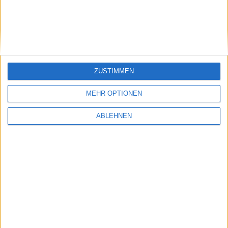
ortsbezogene Werbung genutzt werden
05.02.2010
ZUSTIMMEN
MEHR OPTIONEN
ABLEHNEN
Smartphone-Kopfhalterung „headflat“ wird
realisiert
27.03.2013