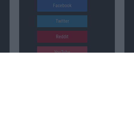
Facebook
Twitter
Reddit
YouTube
Unser Podcast auf …
iTunes
Spotify
Google Podcasts