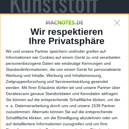
Kunststoff
statt Alu
Wir respektieren
Ihre Privatsphäre
Wir und unsere Partner speichern und/oder greifen auf
und Glas
Informationen wie Cookies auf einem Gerät zu und verarbeiten
personenbezogene Daten wie eindeutige Kennungen und
Standardinformationen, die von einem Gerät für personalisierte
Werbung und Inhalte, Werbung und Inhaltsmessung,
Zielgruppenforschung und Serviceentwicklung gesendet
werden.
Mit Ihrer Erlaubnis dürfen wir und unsere Partner über
kg, den 15. Januar 2013
Gerätescans genaue Standortdaten und Kenndaten abfragen.
DigiTimes liefert weitere Details
Sie können auf die entsprechende Schaltfläche klicken, um der
über das günstigere
iPhone
, das
o. a. Datenverarbeitung durch uns und unsere 1538 Partner
laut Gerüchten auf den Markt
zuzustimmen. Alternativ können Sie auf die entsprechende
Schaltfläche klicken, um die Einwilligung abzulehnen oder um
kommen soll. Aus Quellen aus der
auf detailliertere Informationen zuzugreifen und um Ihre
Zuliefererbranche will man erfahren
iPhone 5 in weiß