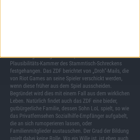
Medienschaffende keine „Story“ abliefern, dann geht
es mit ihnen recht schnell steil bergab.
Feigling ersten Grades?
Wenn nun jemand einem eine Antwort präsentiert, die
plausibel erscheint, fühlt man sich auf dem Olymp der
Wahrhaftigkeit angekommen, ist aber leider nur in der
Plausibilitäts-Kammer des Stammtisch-Schreckens
festgehangen. Das ZDF berichtet von „Droh“-Mails, die
von Riot Games an seine Spieler verschickt werden,
wenn diese früher aus dem Spiel ausscheiden.
Begründet wird dies mit einem Fall aus dem wirklichen
Leben. Natürlich findet auch das ZDF eine bieder,
gutbürgerliche Familie, dessen Sohn LoL spielt, so wie
das Privatfernsehen Sozialhilfe-Empfänger aufgabelt,
die an sich rumoperieren lassen, oder
Familienmitglieder austauschen. Der Grad der Bildung
spielt dabei keine Rolle. Wo ein Wille ist, ist eben auch