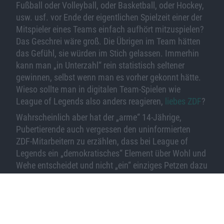
Fußball oder Volleyball, oder Basketball, oder Hockey,
usw. usf. vor Ende der eigentlichen Spielzeit einer der
Mitspieler eines Teams einfach aufhört mitzuspielen?
Das Geschrei wäre groß. Die Übrigen im Team hätten
das Gefühl, sie würden im Stich gelassen. Immerhin
kann man „in Unterzahl“ rein statistisch seltener
gewinnen, selbst wenn man es vorher gekonnt hätte.
Wieso sollte man in digitalen Team-Spielen wie
League of Legends also anders reagieren,
liebes ZDF
?
Wahrscheinlich aber hat der „arme“ 14-Jährige,
Pubertierende auch vergessen den uninformierten
ZDF-Mitarbeitern zu erzählen, dass bei League of
Legends ein „demokratisches“ Element über Wohl und
Wehe entscheidet und nicht „ein“ einziges Petzen dazu
führt, dass der Account gesperrt wird. So wird es aber
dargestellt. Tatsächlich berichten enttäuschte
Mitspieler von unsportlichem Verhalten, erst dann
muss aber das Tribunal darüber entscheiden, wie