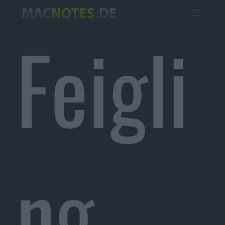
Feigli
ng