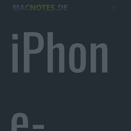
iPhon
e-