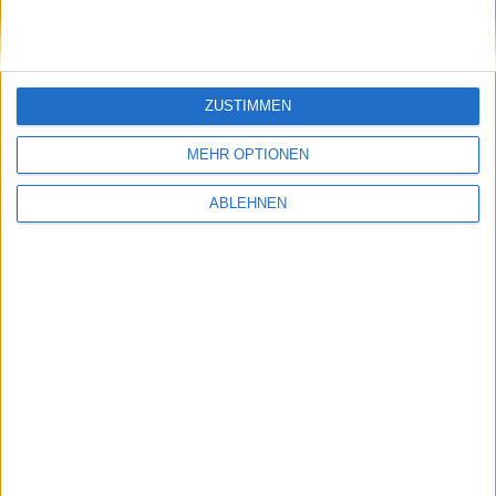
iew
ZUSTIMMEN
MEHR OPTIONEN
ABLEHNEN
Alexander Trust, den 19. Dezember 2012
Dmitriy Prikhodko hat vor kurzem
ein Puzzlespiel namens Mahjah Pro
für iPhone und iPad veröffentlicht,
das zwei Genres zusammenführt:
Mahjong und Solitaire. Auf 3D-
Mahjah Pro
Spielfeldern, die man beliebig