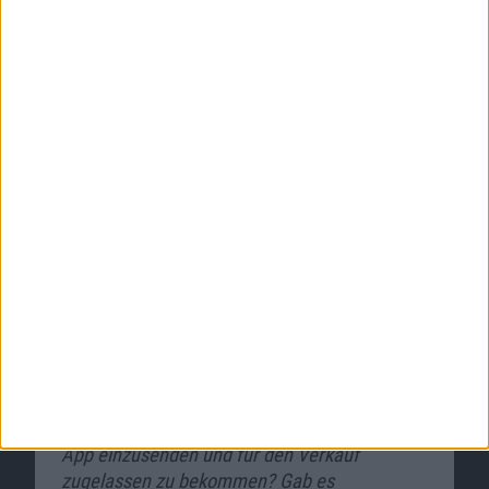
Welche Vorlage und Inspiration hast du für
das Spiel gehabt?
MahJah Pro ist hauptsächlich von Mahjong
Solitaire inspiriert, aber wesentlich weniger
komplex. Es gibt außerdem ein Zeitlimit und
zeitbasierte Boni.
Welche Erfahrungen hast Du mit Apple
gemacht, wenn es darum geht, die eigene
App einzusenden und für den Verkauf
zugelassen zu bekommen? Gab es