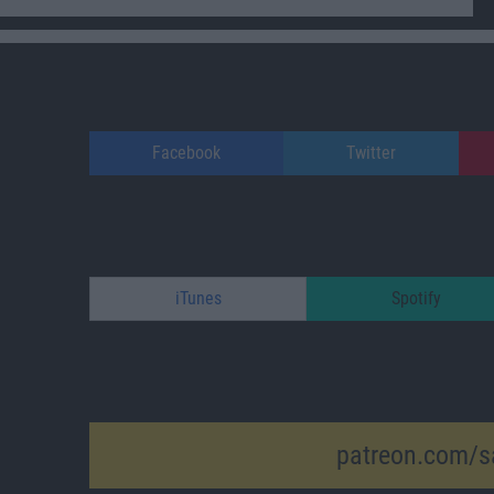
Facebook
Twitter
iTunes
Spotify
patreon.com/s