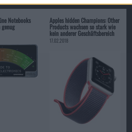
üne Notebooks
Apples hidden Champions: Other
n genug
Products wachsen so stark wie
kein anderer Geschäftsbereich
17.02.2018