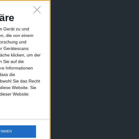
äre
em Gerät zu und
n, die von einem
forschung und
ber Gerätescans
äche klicken, um der
 Sie auf die
ere Informationen
dass die
obwohl Sie das Recht
 diese Website. Sie
 dieser Website
TIMMEN