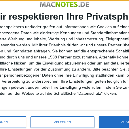
k, die „Bestverdiener-Liste“ an. Eine Studie des
1 der Gehälter gelistet. Zu den normalen Bezügen wurden
ir respektieren Ihre Privatsph
ner speichern und/oder greifen auf Informationen wie Cookies auf ein
ührungsrolle des Computerriesen aus Cupertino angetreten.
nbezogene Daten wie eindeutige Kennungen und Standardinformatione
76 Millionen US-Dollar, er führt damit die Top 21 der
sierte Werbung und Inhalte, Werbung und Inhaltsmessung, Zielgruppen
e Corporation mit einem Verdienst von 70 Millionen US-Dollar.
gesendet werden.
Mit Ihrer Erlaubnis dürfen wir und unsere Partner ü
n und Kenndaten abfragen. Sie können auf die entsprechende Schaltfl
in. Seine Vergütung beläuft sich auf 53 Millionen US-
tung durch uns und unsere 1538 Partner zuzustimmen. Alternativ können
fläche klicken, um die Einwilligung abzulehnen oder um auf detailliert
t vielen Jahren kein Gehalt mehr auszahlen lassen. Bezüge
Ihre Einstellungen vor der Zustimmung zu ändern.
Bitte beachten Sie, 
tienoptionen.
r personenbezogener Daten ohne Ihre Einwilligung stattfinden kann, 
 Verarbeitung zu widersprechen. Ihre Einstellungen gelten lediglich für
ungen jederzeit ändern oder Ihre Einwilligung widerrufen, indem Sie zu
en auf der Webseite auf die Schaltfläche "Datenschutz" klicken.
i.am+ von Will.i.am: Musikstar…
ONEN
ABLEHNEN
ZUS