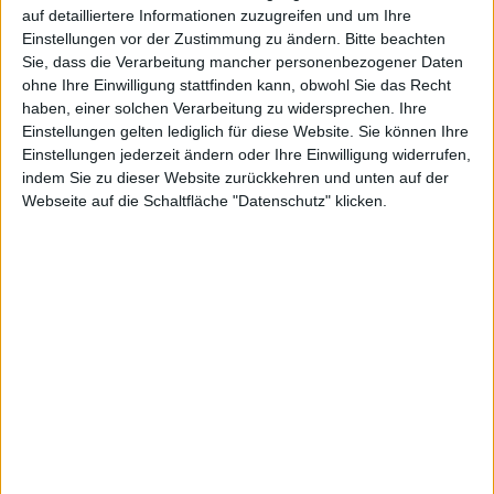
auf detailliertere Informationen zuzugreifen und um Ihre
Einstellungen vor der Zustimmung zu ändern.
Bitte beachten
Sie, dass die Verarbeitung mancher personenbezogener Daten
ohne Ihre Einwilligung stattfinden kann, obwohl Sie das Recht
haben, einer solchen Verarbeitung zu widersprechen. Ihre
Einstellungen gelten lediglich für diese Website. Sie können Ihre
Einstellungen jederzeit ändern oder Ihre Einwilligung widerrufen,
indem Sie zu dieser Website zurückkehren und unten auf der
Webseite auf die Schaltfläche "Datenschutz" klicken.
PlayStation 4 Konzeptgrafik
In der aktuellen Ausgabe des Magazins
PSM3
werden
einige Thesen über die PS4 veröffentlicht. So soll die
Konsole, die bisher nur unter dem Codewort „Orbis“
bekannt ist, keine Gebrauchtspiele unterstützen, dafür
aber die Grafik von heutigen High-End-PCs aufweisen.
Aus Marketing-Gründen scheint der Name „PlayStation
4“ für die Konsole unwahrscheinlich, heißt es. In
Japan wird die Zahl vier als „shi“ ausgesprochen, was