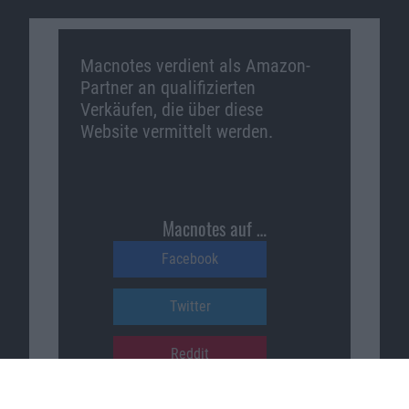
Macnotes verdient als Amazon-
Partner an qualifizierten
Verkäufen, die über diese
Website vermittelt werden.
Macnotes auf …
Facebook
Twitter
Reddit
YouTube