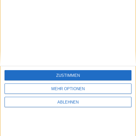
wohl noch ein wenig warten.
VLC Media Player bald wieder f…
Projecteo: Der Mini-Projektor …
ZUSTIMMEN
Ähnliche Nachrichten
MEHR OPTIONEN
ABLEHNEN
Playstation 3: Neue Bundles im Angebot
06.01.2013