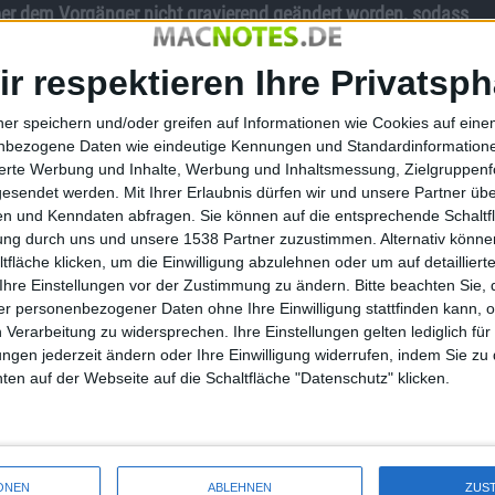
über dem Vorgänger nicht gravierend geändert worden, sodass
ieren. Alles neue erfährt in unserem kleinen Bericht.
ir respektieren Ihre Privatsph
ner speichern und/oder greifen auf Informationen wie Cookies auf ein
ennen. Man kann das Game in einem Starterpaket erwerben
nbezogene Daten wie eindeutige Kennungen und Standardinformatione
guren, eben die Skylanders. Das Portal schließt ihr an die
sierte Werbung und Inhalte, Werbung und Inhaltsmessung, Zielgruppen
gesendet werden.
Mit Ihrer Erlaubnis dürfen wir und unsere Partner ü
gur auf dieses Portal stellt, transferiert ihr die Figur ins
n und Kenndaten abfragen. Sie können auf die entsprechende Schaltfl
 Monster erlernen werden dabei auf dem Chip gespeichert. Im
tung durch uns und unsere 1538 Partner zuzustimmen. Alternativ können
tlerweile neben Call of Duty ein durchaus lohnenswertes
fläche klicken, um die Einwilligung abzulehnen oder um auf detailliert
Ihre Einstellungen vor der Zustimmung zu ändern.
Bitte beachten Sie, 
r personenbezogener Daten ohne Ihre Einwilligung stattfinden kann, 
chöner und bietet deutlich mehr Abwechslung als noch der
 Verarbeitung zu widersprechen. Ihre Einstellungen gelten lediglich für
ist, ist die Tatsache dass es 16 neue Figuren gibt. Natürlich
ungen jederzeit ändern oder Ihre Einwilligung widerrufen, indem Sie zu
 diese auf das Portal stellt. Eins gleich vorweg, ihr könnt
en auf der Webseite auf die Schaltfläche "Datenschutz" klicken.
ure Skylanders können via Minispiele und Geheimlevel auch
gibt es überall versteckte Level, die ihr erstmal
gleiche: Der Portalmeister Kaos sorgt erneut für Ärger. Die
Spielzeugladen in den Regalen stehen. Doch schon bald
ONEN
ABLEHNEN
ZUS