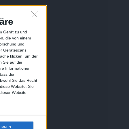
äre
em Gerät zu und
n, die von einem
forschung und
ber Gerätescans
äche klicken, um der
 Sie auf die
ere Informationen
dass die
obwohl Sie das Recht
 diese Website. Sie
 dieser Website
TIMMEN