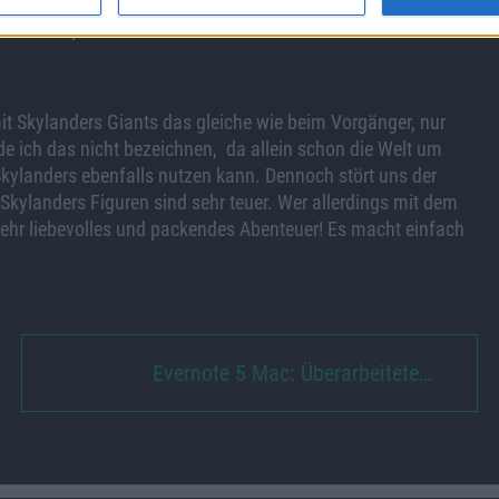
chrieben wurde die Geschichte von den Machern der „Toy
rinnern jetzt fast schon an Pixar-Filme!
it Skylanders Giants das gleiche wie beim Vorgänger, nur
de ich das nicht bezeichnen, da allein schon die Welt um
Skylanders ebenfalls nutzen kann. Dennoch stört uns der
Skylanders Figuren sind sehr teuer. Wer allerdings mit dem
 sehr liebevolles und packendes Abenteuer! Es macht einfach
Evernote 5 Mac: Überarbeitete…