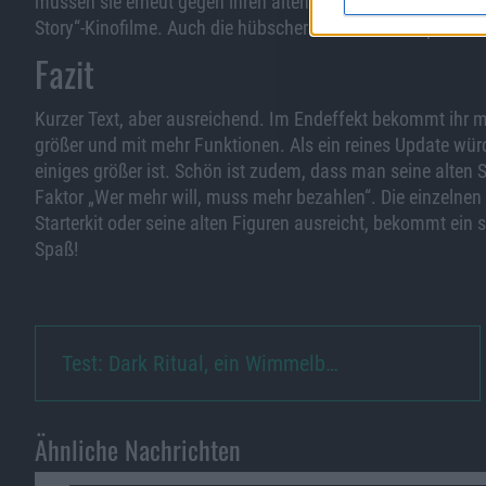
müssen sie erneut gegen ihren alten Feind losziehen. Ges
Story“-Kinofilme. Auch die hübscheren Zwischensequenzen e
Fazit
Kurzer Text, aber ausreichend. Im Endeffekt bekommt ihr m
größer und mit mehr Funktionen. Als ein reines Update wür
einiges größer ist. Schön ist zudem, dass man seine alten 
Faktor „Wer mehr will, muss mehr bezahlen“. Die einzelnen 
Starterkit oder seine alten Figuren ausreicht, bekommt ein
Spaß!
Test: Dark Ritual, ein Wimmelb…
Ähnliche Nachrichten