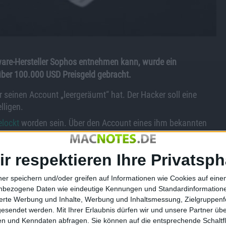
ware-Hersteller Sophos entnehmen kann, wurde ein
über 100.000 USD Preisgeld gebracht.
r seinen Account „leergeräumt“ hat. Der Hacker soll eine
lligen.
elockt
worden sein. Über den Account eines ihm bekannten
l eingeladen worden. Der Nutzer sendete ihm eine E-Mail, die
In den darauffolgenden drei Tagen soll sein Poker-Account bei
ir respektieren Ihre Privatsph
 von einem Hacker/Nutzer mit dem Nickname
highgrind22
.
annt. In dem Online-Forum wurde aber diskutiert, dass der
ner speichern und/oder greifen auf Informationen wie Cookies auf ein
 der Zeit, in der er Zugriff auf den fremden Account gehabt
nbezogene Daten wie eindeutige Kennungen und Standardinformatione
ker rund 80.000 US-Dollar an einen weiteren Spieler verloren
sierte Werbung und Inhalte, Werbung und Inhaltsmessung, Zielgruppen
gesendet werden.
Mit Ihrer Erlaubnis dürfen wir und unsere Partner ü
n und Kenndaten abfragen. Sie können auf die entsprechende Schaltfl