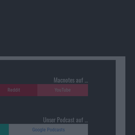
Macnotes auf …
Reddit
YouTube
Unser Podcast auf …
Google Podcasts