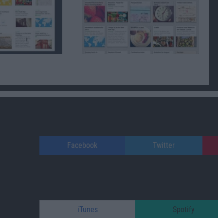
Facebook
Twitter
iTunes
Spotify