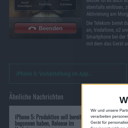
Besser ist es auch au
ebenfalls einlösen, z
Aktivierung am Morge
Die Telekom bietet d
an, Vodafone, o2 und
Smartphone bei der T
mit dem das Gerät au
iPhone 5: Vorbestellung im App…
Ähnliche Nachrichten
W
Wir und unsere Part
iPhone 5: Produktion soll bereits
Online bestellt
verarbeiten persone
begonnen haben, Release im
entpuppt sich a
Gerät für personali