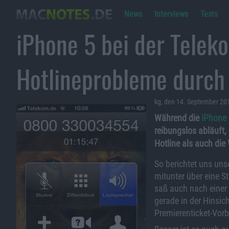
News
Interviews
Tests
iPhone 5 bei der Telek
Hotlineprobleme durch
kg, den 14. September 20
Während die
iPhone
reibungslos abläuft,
Hotline als auch die 
So berichtet uns uns
mitunter über eine S
saß auch nach einer 
gerade in der Hinsic
Premierenticket-Vor