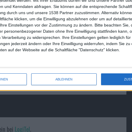
Blitzlichter haben?
gesendet werden.
Mit Ihrer Erlaubnis dürfen wir und unsere Partner ü
n und Kenndaten abfragen. Sie können auf die entsprechende Schaltfl
23.06.2011
tung durch uns und unsere 1538 Partner zuzustimmen. Alternativ können
fläche klicken, um die Einwilligung abzulehnen oder um auf detailliert
Ihre Einstellungen vor der Zustimmung zu ändern.
Bitte beachten Sie, 
r personenbezogener Daten ohne Ihre Einwilligung stattfinden kann, 
 Verarbeitung zu widersprechen. Ihre Einstellungen gelten lediglich für
ungen jederzeit ändern oder Ihre Einwilligung widerrufen, indem Sie zu
en auf der Webseite auf die Schaltfläche "Datenschutz" klicken.
ONEN
ABLEHNEN
ZUS
ein bei
LogiTel
.