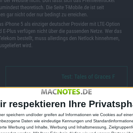
f der Website nicht. Dort lässt sich das Premierenticket
umindest theoretisch. Die Seite T-Mobile.de ist seit
n gar nicht oder nur bedingt zu erreichen.
as iPhone 5 als einziger deutscher Provider mit LTE-Option
 E-Plus verfügen nicht über die passenden Netze. Wer das
elekom bestellt, muss allerdings den Netlock hinnehmen,
sgeliefert wird.
Test: Tales of Graces F
ir respektieren Ihre Privatsph
ner speichern und/oder greifen auf Informationen wie Cookies auf ein
es iPhone 5
iPhone 5: Was hat es? Wann
nbezogene Daten wie eindeutige Kennungen und Standardinformatione
ls Seifenspender
kommt es? Wird es zwei
sierte Werbung und Inhalte, Werbung und Inhaltsmessung, Zielgruppen