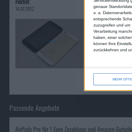
Herbst
Serviceentwicklung 
27.12.2012
genaue Standortdate
14.07.2012
o. a. Datenverarbei
entsprechende Schalt
zuzugreifen und um 
Verarbeitung manche
haben, einer solchen
können Ihre Einstell
zurückkehren und unt
MEHR OPTI
Passende Angebote
AirPods Pro für 1 Euro Zuzahlung und Amazon-Gutsch