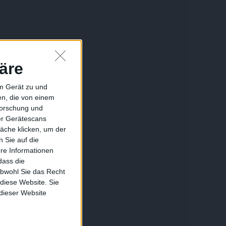
äre
em Gerät zu und
n, die von einem
forschung und
ber Gerätescans
äche klicken, um der
 Sie auf die
ere Informationen
dass die
obwohl Sie das Recht
 diese Website. Sie
 dieser Website