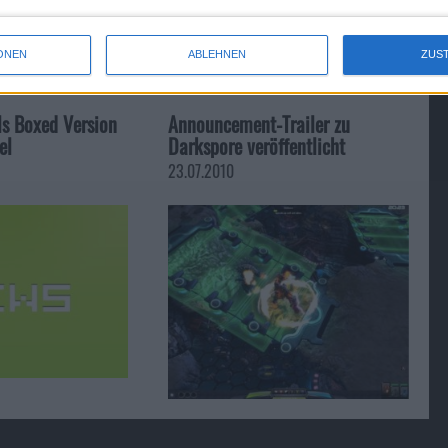
ONEN
ABLEHNEN
ZUS
ls Boxed Version
Announcement-Trailer zu
el
Darkspore veröffentlicht
23.07.2010