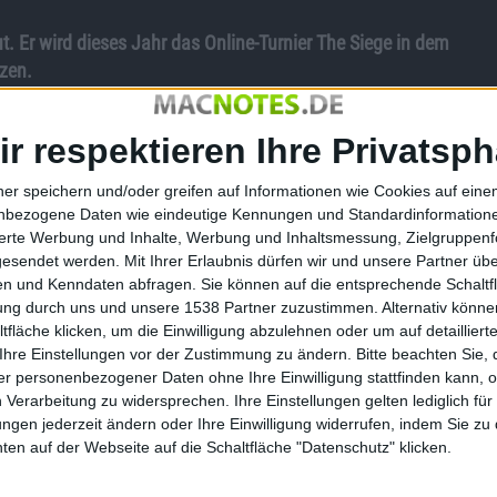
. Er wird dieses Jahr das Online-Turnier The Siege in dem
zen.
lgt die Live-Berichterstattung für das Online-Turnier zu LoL.
ays des Typs e2795Vh.
ir respektieren Ihre Privatsph
ner speichern und/oder greifen auf Informationen wie Cookies auf ein
nbezogene Daten wie eindeutige Kennungen und Standardinformatione
tatt. 16 Mannschaften nehmen daran Teil. Die meisten Teams
sierte Werbung und Inhalte, Werbung und Inhaltsmessung, Zielgruppen
ier Gruppen aufgeteilt und treten gegeneinander an. Es folgt
gesendet werden.
Mit Ihrer Erlaubnis dürfen wir und unsere Partner ü
n und Kenndaten abfragen. Sie können auf die entsprechende Schaltfl
tung durch uns und unsere 1538 Partner zuzustimmen. Alternativ können
C stiftet zwei Monitore für das in2LOL-Studio in Berlin und
fläche klicken, um die Einwilligung abzulehnen oder um auf detailliert
innspiels verlost werden.
Ihre Einstellungen vor der Zustimmung zu ändern.
Bitte beachten Sie, 
r personenbezogener Daten ohne Ihre Einwilligung stattfinden kann, 
 Verarbeitung zu widersprechen. Ihre Einstellungen gelten lediglich für
ungen jederzeit ändern oder Ihre Einwilligung widerrufen, indem Sie zu
en auf der Webseite auf die Schaltfläche "Datenschutz" klicken.
Mit WeTransfer endlich viele F…