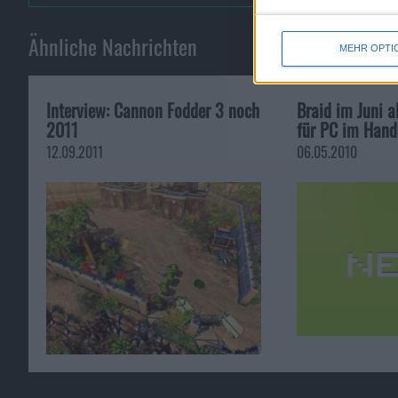
Ähnliche Nachrichten
MEHR OPTI
Interview: Cannon Fodder 3 noch
Braid im Juni a
2011
für PC im Hand
12.09.2011
06.05.2010