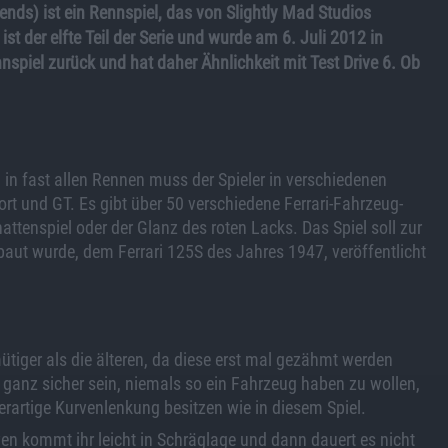
gends) ist ein Rennspiel, das von Slightly Mad Studios
t der elfte Teil der Serie und wurde am 6. Juli 2012 in
nspiel zurück und hat daher Ähnlichkeit mit Test Drive 6. Ob
, in fast allen Rennen muss der Spieler in verschiedenen
port und GT. Es gibt über 50 verschiedene Ferrari-Fahrzeug-
attenspiel oder der Glanz des roten Lacks. Das Spiel soll zur
ebaut wurde, dem Ferrari 125S des Jahres 1947, veröffentlicht
tiger als die älteren, da diese erst mal gezähmt werden
 ganz sicher sein, niemals so ein Fahrzeug haben zu wollen,
erartige Kurvenlenkung besitzen wie in diesem Spiel.
n kommt ihr leicht in Schräglage und dann dauert es nicht