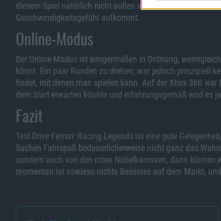
diesem Spiel natürlich nicht außen vor lassen. Da durch da
Geschwindigkeitsgefühl aufkommt.
Online-Modus
Der Online-Modus ist einigermaßen in Ordnung, wenngleich
könnt. Ein paar Runden zu drehen, war jedoch prinzipiell k
findet, mit denen man spielen kann. Auf der Xbox 360 war l
dem Start erwarten könnte und erfahrungsgemäß wird es ja s
Fazit
Test Drive Ferrari: Racing Legends ist eine gute Gelegenheit
Sachen Fahrspaß bedauerlicherweise nicht ganz das Wahre. 
sondern auch von den roten Nobelkarossen, dann können w
momentan ist sowieso nichts Besseres auf dem Markt, und