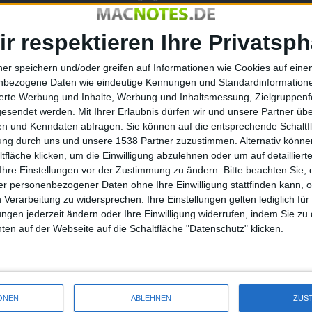
 neuartigen Modellen mit eingeschalteten Hilfen lässt sich
ckspul-Funktionen oder ähnliche Hilfen lässt sich da vor
ir respektieren Ihre Privatsph
modernen roten Sportwagen zum Einsatz kommen, kaum noch
ch realistisch.
ner speichern und/oder greifen auf Informationen wie Cookies auf ein
venfahren nicht einmal auf die Handbremse zurückgreifen
nbezogene Daten wie eindeutige Kennungen und Standardinformatione
sierte Werbung und Inhalte, Werbung und Inhaltsmessung, Zielgruppen
cht komplett zu verreißen. Diese Freude wird durch besagte KI
gesendet werden.
Mit Ihrer Erlaubnis dürfen wir und unsere Partner ü
uhe drängelt und rempelt, während ihr selbst bei jedem
n und Kenndaten abfragen. Sie können auf die entsprechende Schaltfl
werdet.
tung durch uns und unsere 1538 Partner zuzustimmen. Alternativ können
fläche klicken, um die Einwilligung abzulehnen oder um auf detailliert
Ihre Einstellungen vor der Zustimmung zu ändern.
Bitte beachten Sie, 
r personenbezogener Daten ohne Ihre Einwilligung stattfinden kann, 
Die Autos hübsch modelliert. Dass jedoch weit mehr möglich ist,
 Verarbeitung zu widersprechen. Ihre Einstellungen gelten lediglich für
. Forza, GT oder Shift liegen alle weit vorn, sodass Ferrari
ungen jederzeit ändern oder Ihre Einwilligung widerrufen, indem Sie zu
tzutage eher wie ein veraltetes Spiel aus vergangenen
en auf der Webseite auf die Schaltfläche "Datenschutz" klicken.
der in den ersten Sekunden der frühen Rennen Nostalgie
erein durch das gesamte Spiel vermittelt wird.
ONEN
ABLEHNEN
ZUS
kt und wer eine Anlage zu Hause stehen hat, sollte diese bei