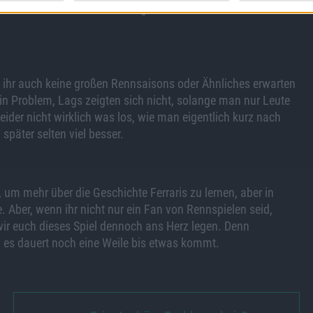
s Grölen des Motors ein richtig schönes
 ihr auch keine großen Rennsaisons oder Ähnliches erwarten
ein Problem, Lags zeigten sich nicht, solange man nur Leute
eider nicht wirklich was los, wie man eigentlich kurz nach
päter selten viel besser.
, um mehr über die Geschichte Ferraris zu lernen, aber in
Aber, wenn ihr nicht nur ein Fan von Rennspielen seid,
ir euch dieses Spiel dennoch ans Herz legen. Denn
 es dauert noch eine Weile bis etwas kommt.