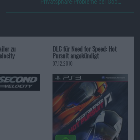
Privatsphäre-Probleme bei Goo…
iler zu
DLC für Need for Speed: Hot
elocity
Pursuit angekündigt
07.12.2010