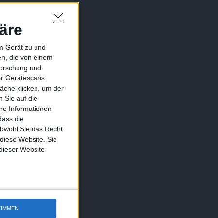
äre
em Gerät zu und
n, die von einem
forschung und
ber Gerätescans
äche klicken, um der
 Sie auf die
ere Informationen
dass die
obwohl Sie das Recht
 diese Website. Sie
 dieser Website
TIMMEN