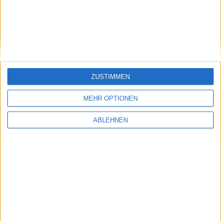
ZUSTIMMEN
MEHR OPTIONEN
ABLEHNEN
Games-Messe zieht von Köln nach Leipzig
04.03.2008