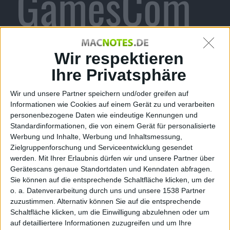
GamesCom
2012 in Köln
Wir respektieren
Ihre Privatsphäre
Wir und unsere Partner speichern und/oder greifen auf
Alexander Trust, den 30. Juni 2012
Informationen wie Cookies auf einem Gerät zu und verarbeiten
personenbezogene Daten wie eindeutige Kennungen und
Nicht etwa Rockstar Games, sondern der
Standardinformationen, die von einem Gerät für personalisierte
Bundesverband Interaktive Unterhaltungssoftware
Werbung und Inhalte, Werbung und Inhaltsmessung,
(BIU), der Ausrichter der GamesCom, hat in einem
Zielgruppenforschung und Serviceentwicklung gesendet
Promovideo für die anstehende Messe eine Vorschau
werden.
Mit Ihrer Erlaubnis dürfen wir und unsere Partner über
gegeben auf das, was noch kommt und darin den
Gerätescans genaue Standortdaten und Kenndaten abfragen.
Sie können auf die entsprechende Schaltfläche klicken, um der
Hinweis auf GTA 5 gegeben. Das Open-World-Game
o. a. Datenverarbeitung durch uns und unsere 1538 Partner
soll für PlayStation 3, Xbox 360 und Windows PC
zuzustimmen. Alternativ können Sie auf die entsprechende
erscheinen. Ein Release-Termin ist allerdings noch
Schaltfläche klicken, um die Einwilligung abzulehnen oder um
nicht bekannt.
auf detailliertere Informationen zuzugreifen und um Ihre