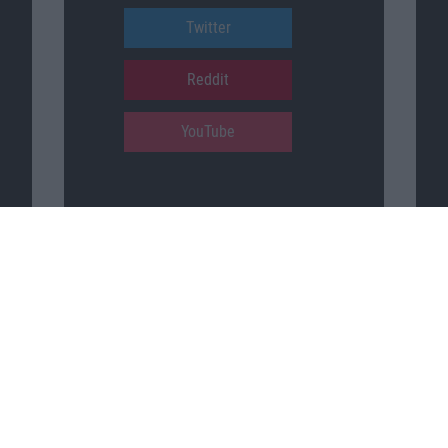
Twitter
Reddit
YouTube
Unser Podcast auf …
iTunes
Spotify
Google Podcasts