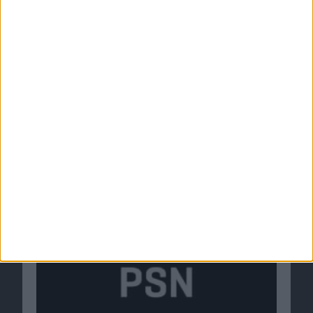
PlayStation Store für PS 3 in Südkorea muss
offline geschaltet werden
21.06.2012