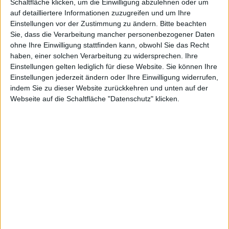
Schaltfläche klicken, um die Einwilligung abzulehnen oder um
auf detailliertere Informationen zuzugreifen und um Ihre
and Slash
Einstellungen vor der Zustimmung zu ändern.
Bitte beachten
Sie, dass die Verarbeitung mancher personenbezogener Daten
ohne Ihre Einwilligung stattfinden kann, obwohl Sie das Recht
haben, einer solchen Verarbeitung zu widersprechen. Ihre
Einstellungen gelten lediglich für diese Website. Sie können Ihre
Einstellungen jederzeit ändern oder Ihre Einwilligung widerrufen,
indem Sie zu dieser Website zurückkehren und unten auf der
Alexander Trust, den 16. Juni 2012
Webseite auf die Schaltfläche "Datenschutz" klicken.
In God of War Ascension hält der Multiplayer Einzug in
Kratos‘ Welt. Der Spartaner darf sich nun auch mit
anderen gemeinsam die Hände auf der PlayStation 3
schmutzig machen.
Seltsam genug, dass Sony ein Prequel veröffentlichte,
als alle Welt auf einen echten Nachfolger gewartet
hat. Doch dann fügte man dem Spiel auch einen
Multiplayer-Modus hinzu, der rein chronologisch in
den späteren Spielen entsprechend nicht mehr
vorhanden ist.