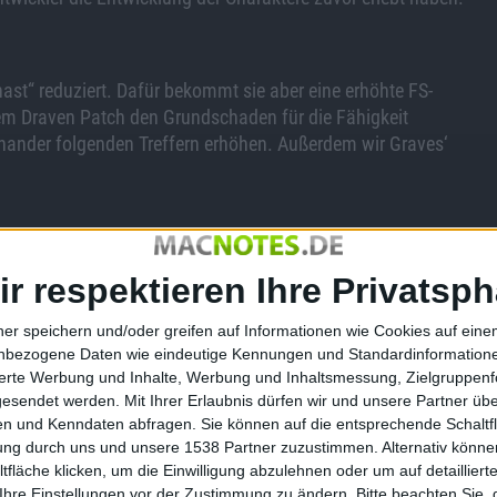
hast“ reduziert. Dafür bekommt sie aber eine erhöhte FS-
m Draven Patch den Grundschaden für die Fähigkeit
inander folgenden Treffern erhöhen. Außerdem wir Graves‘
 „zusätzliche“ Widerstandskraft, die ihm seine ultimative
ir respektieren Ihre Privatsph
 man mit dem kommenden Patch die Reichweite seiner
higkeit „Vergreisung“. Zusätzlich wird die Verlangsamung
ner speichern und/oder greifen auf Informationen wie Cookies auf ein
sich entschieden, die Abklingzeit für Swains ultimative
nbezogene Daten wie eindeutige Kennungen und Standardinformatione
sierte Werbung und Inhalte, Werbung und Inhaltsmessung, Zielgruppen
gesendet werden.
Mit Ihrer Erlaubnis dürfen wir und unsere Partner ü
n und Kenndaten abfragen. Sie können auf die entsprechende Schaltfl
tung durch uns und unsere 1538 Partner zuzustimmen. Alternativ können
ür den Angriffsschaden von „Blutung“ wird gesenkt und
fläche klicken, um die Einwilligung abzulehnen oder um auf detailliert
gzeit soll nur dann zurückgesetzt werden, wenn die Fähigkeit
Ihre Einstellungen vor der Zustimmung zu ändern.
Bitte beachten Sie, 