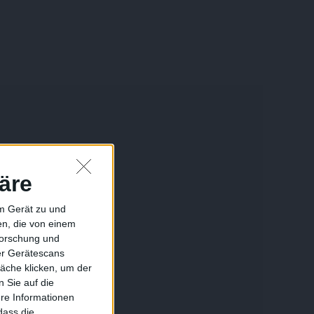
äre
em Gerät zu und
n, die von einem
forschung und
ber Gerätescans
äche klicken, um der
 Sie auf die
ere Informationen
dass die