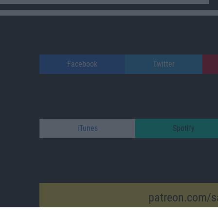
Facebook
Twitter
iTunes
Spotify
patreon.com/s