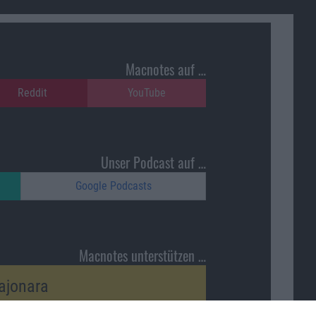
Macnotes auf …
Reddit
YouTube
Unser Podcast auf …
Google Podcasts
Macnotes unterstützen …
ajonara