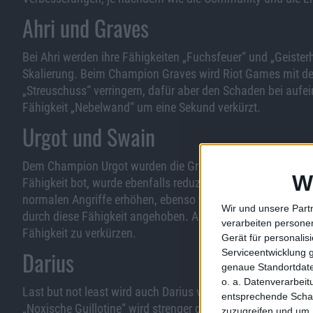
Ahri und Graves
Bei Ahri werden ihre Fähigkeiten „Fuchsfeuer“ und „Geister
Skalierung. Beim Champion Graves wird Riot Games mit de
„Streuschuss“ verringern, dafür aber den Schaden bei aufe
Fähigkeit „Nebelwand“ um eine Sekund verkürzt.
Urgot und Swain
Dem Champion Urgot wurden die Grundwerte gesenkt und die
W
Fähigkeit bot, wurde ebenfalls reduziert. Bei Swain wird
normalen Angriffe erhöhen, ebenso wie diejenige seiner Fä
Wir und unsere Part
durch diese Fähigkeit angehoben. Außerdem hat Riot Games 
verarbeiten persone
Fähigkeit zu verkürzen.
Gerät für personali
Darius
Serviceentwicklung 
genaue Standortdate
o. a. Datenverarbei
Last but not least wird auch Darius verändert. Der Bonus f
entsprechende Schalt
„Noxische Guillotine“ wird strenger gehandhabt. Die Abklin
zuzugreifen und um 