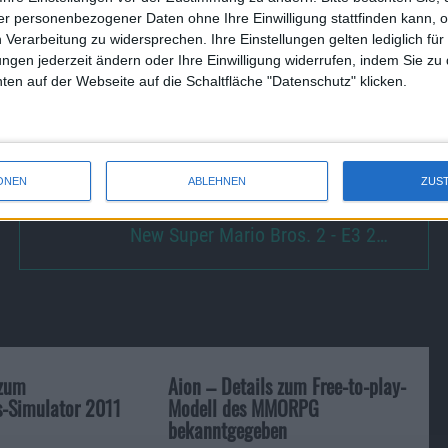
r personenbezogener Daten ohne Ihre Einwilligung stattfinden kann, 
 Verarbeitung zu widersprechen. Ihre Einstellungen gelten lediglich für
en hat, wird in der Patch Preview im Einzelnen auch
ungen jederzeit ändern oder Ihre Einwilligung widerrufen, indem Sie zu
en auf der Webseite auf die Schaltfläche "Datenschutz" klicken.
be-Video, das es heute so nicht mehr gibt. Deshalb haben wir
ONEN
ABLEHNEN
ZUS
New Super Mario Bros. 2 - E3 2…
 zum
Aion – Details zum Free-to-play-
s-Simulator 2011
Modell des MMORPG
bekanntgegeben