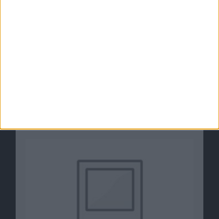
Wii U - Nintendo Direct Pre E3…
Ähnliche Nachrichten
34% halten ihr iPhone für LTE-fähig,
Electronic Arts kauft PopCap, ForkLift &
Updates: Notizen vom 13.7
13.07.2011