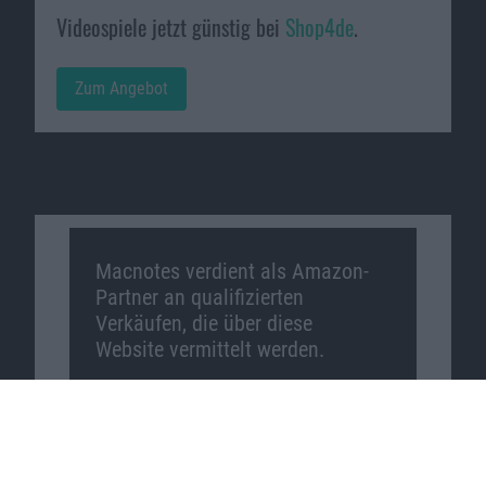
Videospiele jetzt günstig bei
Shop4de
.
Zum Angebot
Macnotes verdient als Amazon-
Partner an qualifizierten
Verkäufen, die über diese
Website vermittelt werden.
Macnotes auf …