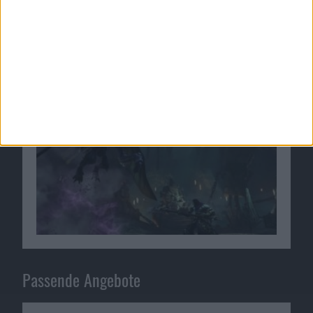
Arena-Modus von Darksiders 2 für PC, PS3 und
Xbox 360 erklärt
10.08.2012
Passende Angebote