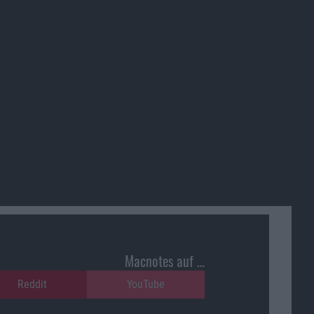
Macnotes auf …
Reddit
YouTube