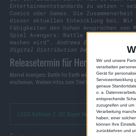
Entertainmentstandards zu setzen – se
Comics oder Games. Die Zusammenarbeit
dieser aktuellen Entwicklung bei. Wir
Fähigkeiten den hohen Ansprüchen von 
Spiel Avengers: Battle for Earth zu d
machen wird“.
Andreea Enache-Thune, S
W
Digital Distribution bei Marvel
Releasetermin für Herbst 2012 ange
Wir und unsere Part
verarbeiten persone
Gerät für personali
Marvel Avengers: Battle for Earth wird voraussichtlich im 
Serviceentwicklung 
erscheinen. Weitere Infos zum Titel können unter
www.Aven
genaue Standortdate
o. a. Datenverarbei
entsprechende Schalt
zuzugreifen und um 
Verarbeitung manche
LEGO Batman 2: DC Super Heroes…
haben, einer solchen
können Ihre Einstell
zurückkehren und unt