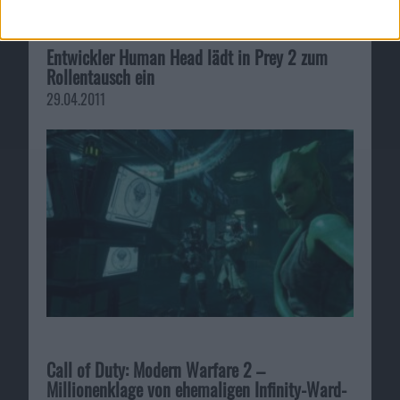
Entwickler Human Head lädt in Prey 2 zum
Rollentausch ein
29.04.2011
Call of Duty: Modern Warfare 2 –
Millionenklage von ehemaligen Infinity-Ward-