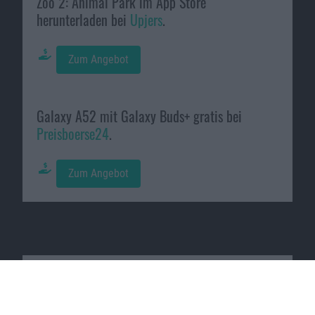
Zoo 2: Animal Park im App Store
herunterladen bei
Upjers
.
Zum Angebot
Galaxy A52 mit Galaxy Buds+ gratis bei
Preisboerse24
.
Zum Angebot
Macnotes verdient als Amazon-
Partner an qualifizierten