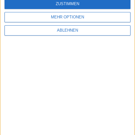
Ähnliche Nachrichten
ZUSTIMMEN
MEHR OPTIONEN
Valentinstags-Update von Cut the Rope bald
im App Store erhältlich
ABLEHNEN
09.02.2011