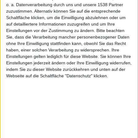
jetzt auch
o. a. Datenverarbeitung durch uns und unsere 1538 Partner
zuzustimmen. Alternativ können Sie auf die entsprechende
Schaltfläche klicken, um die Einwilligung abzulehnen oder um
auf detailliertere Informationen zuzugreifen und um Ihre
Einstellungen vor der Zustimmung zu ändern.
Bitte beachten
Sie, dass die Verarbeitung mancher personenbezogener Daten
für iPad
ohne Ihre Einwilligung stattfinden kann, obwohl Sie das Recht
haben, einer solchen Verarbeitung zu widersprechen. Ihre
Einstellungen gelten lediglich für diese Website. Sie können Ihre
Einstellungen jederzeit ändern oder Ihre Einwilligung widerrufen,
indem Sie zu dieser Website zurückkehren und unten auf der
Webseite auf die Schaltfläche "Datenschutz" klicken.
Alexander Trust, den 10. April 2012
Zeitgleich mit dem Release einer
neuen Windows-Phone-App von
Messenger-Dienst ICQ, gibt es
zudem neue Updates für die
bestehenden
iOS
– und Android-
iPhone 4s
Apps. Neu sind unter anderem