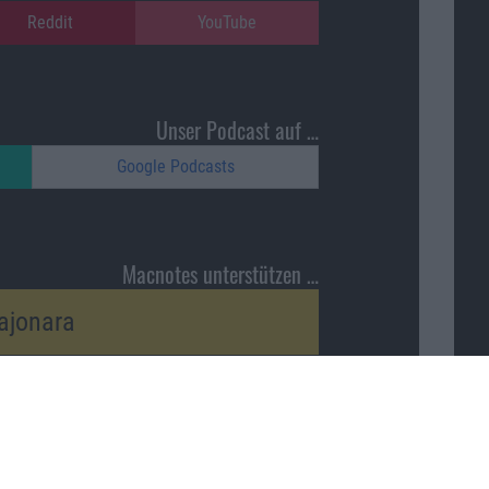
Reddit
YouTube
Unser Podcast auf …
Google Podcasts
Macnotes unterstützen …
ajonara
Nach oben