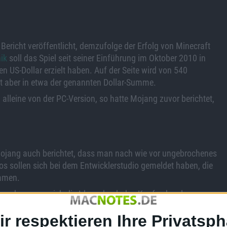
richt veröffentlicht, demzufolge der Erfolg von Minecraft
ik
soll das Spiel seit seiner Einführung im Oktober 2010 in
US-Dollar erzielt haben. Auf der Seite wird von 540
ht aber in etwa der genannten Dollar-Summe.
lleine von der PC-Version, so hatte Mojang zuvor berichtet,
Mojang auch berichtet, dass man nach wie vor ungebrochenes
os sollen sich bei dem Entwicklerstudio gemeldet haben, die
kamen.
on, dass man sich die Ideen durch den Kopf gehen lassen
n selbst total unbedarft in diesen Dingen sei, und wenn dann
ir respektieren Ihre Privatsph
enig überfordert. Wenn aber, so Manneh, jemand mit der