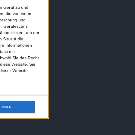
em Gerät zu und
n, die von einem
forschung und
ber Gerätescans
äche klicken, um der
 Sie auf die
ere Informationen
dass die
obwohl Sie das Recht
 diese Website. Sie
 dieser Website
TIMMEN