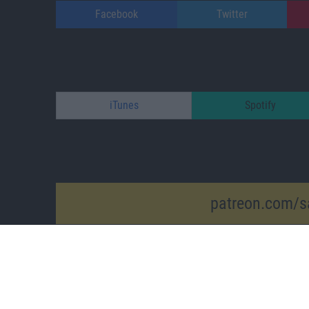
Facebook
Twitter
iTunes
Spotify
patreon.com/s
Impressum
/
Datenschutz