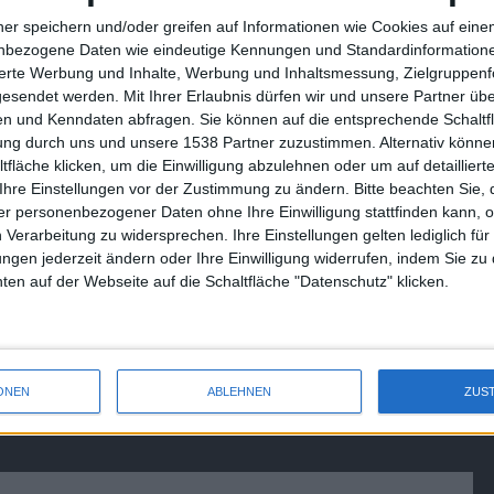
Nein sagen.
ner speichern und/oder greifen auf Informationen wie Cookies auf ein
nbezogene Daten wie eindeutige Kennungen und Standardinformatione
sierte Werbung und Inhalte, Werbung und Inhaltsmessung, Zielgruppen
gesendet werden.
Mit Ihrer Erlaubnis dürfen wir und unsere Partner ü
sen, dass einer der umtriebigsten IT-Unternehmer unserer
n und Kenndaten abfragen. Sie können auf die entsprechende Schaltfl
k-Präsident, Sean Parker, das Mojang-Team in seinem
tung durch uns und unsere 1538 Partner zuzustimmen. Alternativ können
be, um dort Party zu machen. Parker hat Interesse mit
fläche klicken, um die Einwilligung abzulehnen oder um auf detailliert
 Angebot von Parker aber ausgeschlagen haben, weil es
Ihre Einstellungen vor der Zustimmung zu ändern.
Bitte beachten Sie, 
 Angesichts der erzielten Umsätze sicherlich nachvollziehbar,
r personenbezogener Daten ohne Ihre Einwilligung stattfinden kann, 
 Verarbeitung zu widersprechen. Ihre Einstellungen gelten lediglich für
ungen jederzeit ändern oder Ihre Einwilligung widerrufen, indem Sie zu
en auf der Webseite auf die Schaltfläche "Datenschutz" klicken.
Prey 2 - Steht der Ego-Shooter…
ONEN
ABLEHNEN
ZUS