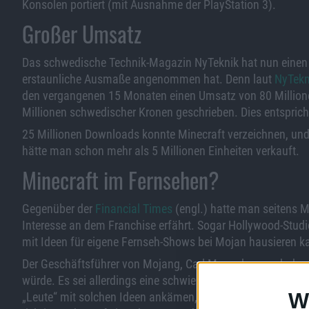
Konsolen portiert (mit Ausnahme der PlayStation 3).
Großer Umsatz
Das schwedische Technik-Magazin NyTeknik hat nun einen Be
erstaunliche Ausmaße angenommen hat. Denn laut
NyTekn
den vergangenen 15 Monaten einen Umsatz von 80 Millionen 
Millionen schwedischer Kronen geschrieben. Dies entspric
25 Millionen Downloads konnte Minecraft verzeichnen, und a
hätte man schon mehr als 5 Millionen Einheiten verkauft.
Minecraft im Fernsehen?
Gegenüber der
Financial Times
(engl.) hatte man seitens 
Interesse an dem Franchise erfährt. Sogar Hollywood-Studi
mit Ideen für eigene Fernseh-Shows bei Mojan hausieren 
Der Geschäftsführer von Mojang, Carl Manneh, sprach dav
würde. Es sei allerdings eine schwierige Situation, weil ma
W
„Leute“ mit solchen Ideen ankämen, fühlte man sich ein w