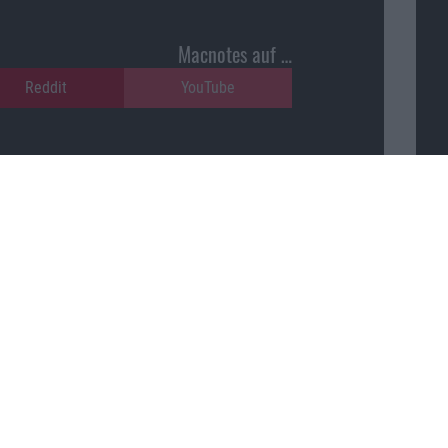
Macnotes auf …
Reddit
YouTube
Unser Podcast auf …
Google Podcasts
Macnotes unterstützen …
ajonara