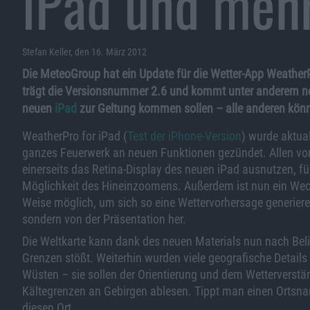
iPad und meh
Stefan Keller, den 16. März 2012
Die MeteoGroup hat ein Update für die Wetter-App Weather
trägt die Versionsnummer 2.6 und kommt unter anderem ne
neuen
iPad
zur Geltung kommen sollen – alle anderen kön
WeatherPro for iPad (
Test der iPhone-Version
) wurde aktual
ganzes Feuerwerk an neuen Funktionen gezündet. Allen vor
einerseits das Retina-Display des neuen iPad ausnutzen, fü
Möglichkeit des Hineinzoomens. Außerdem ist nun ein Wech
Weise möglich, um sich so eine Wettervorhersage generieren 
sondern von der Präsentation her.
Die Weltkarte kann dank des neuen Materials nun nach Bel
Grenzen stößt. Weiterhin wurden viele geografische Details
Wüsten – sie sollen der Orientierung und dem Wetterverst
Kältegrenzen an Gebirgen ablesen. Tippt man einen Ortsna
diesen Ort.