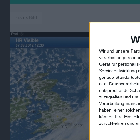
Erstes Bild
W
Wir und unsere Part
verarbeiten persone
Gerät für personali
Serviceentwicklung 
genaue Standortdate
o. a. Datenverarbei
entsprechende Schalt
zuzugreifen und um 
Verarbeitung manche
haben, einer solchen
können Ihre Einstell
zurückkehren und unt