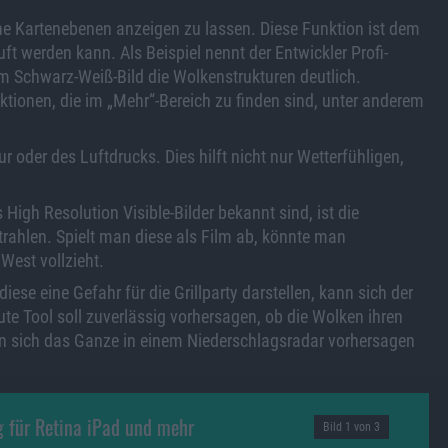
iche Kartenebenen anzeigen zu lassen. Diese Funktion ist dem
t werden kann. Als Beispiel nennt der Entwickler Profi-
 im Schwarz-Weiß-Bild die Wolkenstrukturen deutlich.
ktionen, die im „Mehr“-Bereich zu finden sind, unter anderem
 oder des Luftdrucks. Dies hilft nicht nur Wetterfühligen,
s High Resolution Visible-Bilder bekannt sind, ist die
rahlen. Spielt man diese als Film ab, könnte man
West vollzieht.
iese eine Gefahr für die Grillparty darstellen, kann sich der
 Tool soll zuverlässig vorhersagen, ob die Wolken ihren
n sich das Ganze in einem Niederschlagsradar vorhersagen
g für Retina iPad und mehr
Bild 1 von 3