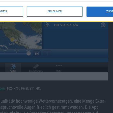
ONEN
ABLEHNEN
ZUS
aden
(1024x768 Pixel, 211 kB).
 qualitativ hochwertige Wettervorhersagen, eine Menge Extra-
spruchsvolle Augen friedlich gestimmt werden. Die App