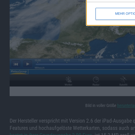
MEHR OPTI
Bild in voller Größe
herunterl
Der Hersteller verspricht mit Version 2.6 der iPad-Ausgabe
Features und hochaufgelöste Wetterkarten, sodass auch an