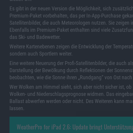
Es gibt in der neuen Version die Möglichkeit, sich zusätzl
Premium-Paket vorbehalten, das per In-App-Purchase gekauf
Satellitenbilder, die auch Meteorologen nutzen. Sie zeigen
Ebenfalls im Premium-Paket enthalten sind viele Zusatzfun
das Ski- und Badewetter.
Weitere Kartenebenen zeigen die Entwicklung der Temperatur
sondern auch Sportlern weiter.
Eine weitere Neuerung der Profi-Satellitenbilder, die auch al
Darstellung der Bewölkung durch Reflektionen der Sonnenst
beobachten, wie die Sonne ihren „Rundgang“ von Ost nach 
Wer Wolken am Himmel sieht, sich aber nicht sicher ist, ob d
Wolken- und Niederschlagsprognose widmen. Das eingebaute
Ballast abwerfen werden oder nicht. Des Weiteren kann ma
lassen.
WeatherPro for iPad 2.6: Update bringt Unterstützun