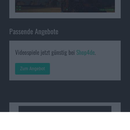
Passende Angebote
Videospiele jetzt günstig bei
Shop4de
.
Zum Angebot
Macnotes verdient als Amazon-
Partner an qualifizierten