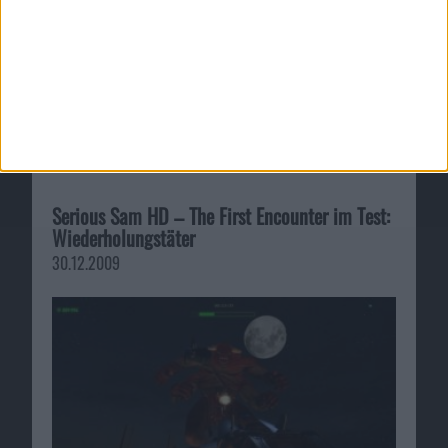
Serious Sam HD – The First Encounter im Test:
Wiederholungstäter
30.12.2009