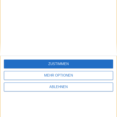
ZUSTIMMEN
Screenshot aus dem Ego-Shooter Nexuiz.
MEHR OPTIONEN
Bild in voller Größe
herunterladen
(800x450 Pixel, 77 kB).
ABLEHNEN
Update vom 10.11.2021
: Dieser Beitrag enthielt ein
YouTube-Video, das es heute so nicht mehr gibt.
Deshalb haben wir es entfernt.