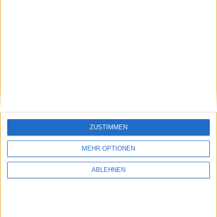
einer aktuell noch bei Gravis angestellten Person, die
von insgesamt 130 Kündigungen berichtete. Wie viele
dieser Kündigungen an Vollzeit- und wie viele an
Teilzeitangestellte gingen, ist allerdings nicht bekannt.
PlayStation 3 - Software auf V…
ZUSTIMMEN
Samsung Galaxy Tab 10.1N darf …
MEHR OPTIONEN
ABLEHNEN
Ähnliche Nachrichten
Übersicht: Black Friday Angebote 2010