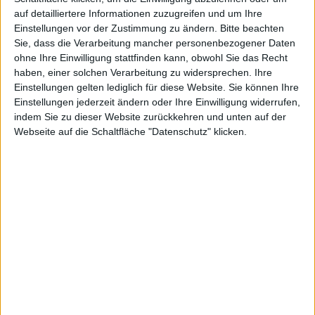
auf detailliertere Informationen zuzugreifen und um Ihre
laufen aus
Einstellungen vor der Zustimmung zu ändern.
Bitte beachten
Sie, dass die Verarbeitung mancher personenbezogener Daten
ohne Ihre Einwilligung stattfinden kann, obwohl Sie das Recht
haben, einer solchen Verarbeitung zu widersprechen. Ihre
Einstellungen gelten lediglich für diese Website. Sie können Ihre
Einstellungen jederzeit ändern oder Ihre Einwilligung widerrufen,
kg, den 9. Februar 2012
indem Sie zu dieser Website zurückkehren und unten auf der
Webseite auf die Schaltfläche "Datenschutz" klicken.
Schlechte Nachrichten für Gravis-Mitarbeiter: Der
deutsche
Apple
-Händler muss 60 Kündigungen
aussprechen, vor allem Mitarbeitern mit befristeten
Anstellungen. Als Begründungen wurde eine
Kostenkürzung sowie eine Änderung der
Betriebsstruktur angegeben. Wir haben mit Gravis-
Gründer Achibald Horlitz telefoniert, um die
Hintergründe zu beleuchten.
Insgesamt 60 Kündigungen wurden ausgesprochen,
davon 37 an Vollzeit-Mitarbeiter. Weitere Kündigungen