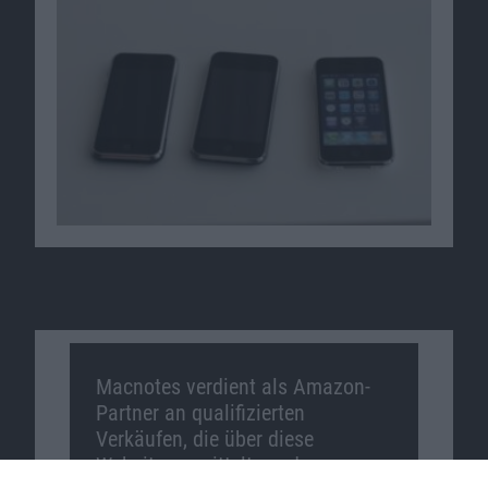
Macnotes verdient als Amazon-
Partner an qualifizierten
Verkäufen, die über diese
Website vermittelt werden.