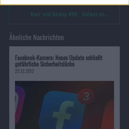
Kurz und Knapp #90 - Galaxy on…
Ähnliche Nachrichten
Facebook-Kamera: Neues Update schließt
gefährliche Sicherheitslücke
25.12.2012