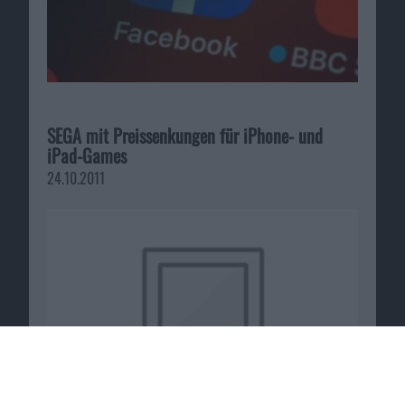
SEGA mit Preissenkungen für iPhone- und
iPad-Games
24.10.2011