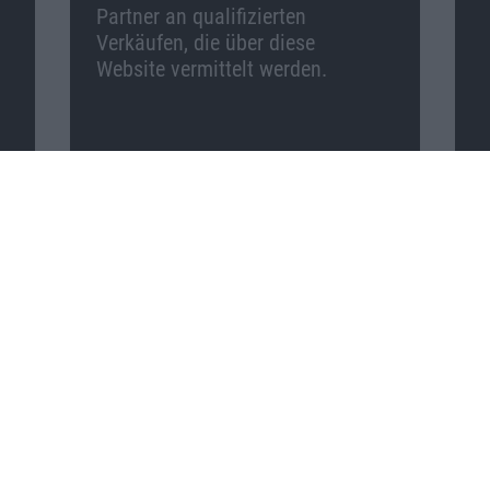
Partner an qualifizierten
Verkäufen, die über diese
Website vermittelt werden.
Macnotes auf …
Facebook
Twitter
Reddit
YouTube