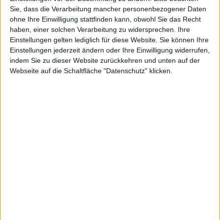
verfügbar
Sie, dass die Verarbeitung mancher personenbezogener Daten
ohne Ihre Einwilligung stattfinden kann, obwohl Sie das Recht
haben, einer solchen Verarbeitung zu widersprechen. Ihre
Alexander Trust, den 7. Februar 2012
Einstellungen gelten lediglich für diese Website. Sie können Ihre
Einstellungen jederzeit ändern oder Ihre Einwilligung widerrufen,
Die spielbare Demo zu UFC Undisputed 3 wird in Kürze
indem Sie zu dieser Website zurückkehren und unten auf der
auch deutschen PlayStation-3-Usern zur Verfügung
Webseite auf die Schaltfläche "Datenschutz" klicken.
stehen. Ab morgen soll die Demo-Phase im PSN bzw.
neuen Sony Entertainment Network beginnen. Das
MMA-Kampfspiel UFC Undisputed 3 wird ab dem 14.
Februar für PlayStation 3 und Xbox 360 zu haben
sein.
Ab morgen wird im Rahmen des PlayStation-Plus-
Angebots im PlayStation Network bzw. neuerdings
Sony Entertainment Network (SEN) die Demo-Phase
zum Mixed-Martial-Arts-Titel
UFC Undisputed 3
auch
für Sony-Gamer in Deutschland beginnen.
UFC Undisputed 3 wird ab dem 14. Februar in