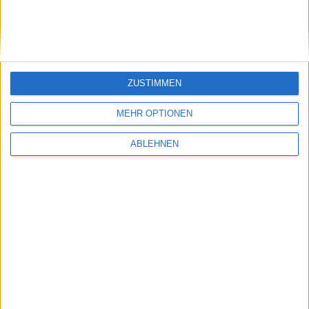
WWE 12 – Brock Lesnar ruft auf PS3, Xbox
360 und Wii zum Kampf auf
24.11.2011
ZUSTIMMEN
MEHR OPTIONEN
ABLEHNEN