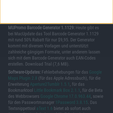
Bild in voller Größe
herunterladen
(640x480 Pixel, 36 kB).
MUPromo Barcode Generator 1.1129:
Heute gibt es
bei MacUpdate das Tool Barcode Generator 1.1129
mit rund 50% Rabatt für nur $9,95. Der Generator
kommt mit diversen Vorlagen und unterstützt
zahlreiche gängigen Formate, unter anderem lassen
sich mit dem Barcode Generator auch EAN-Codes
erstellen. Download Trial (7,6 MB).
Software-Updates:
Fehlerbehebungen für das
Google
Maps Plugin 2.8
(für das Apple Adressbuch), für die
Erweiterung
Aperture2Tumblr 1.5.1
, für das
Bookmarktool
Little Bookmark Box 2.1.1
, für die Beta
des Webbrowsers
Google Chrome 17.0.963.44
, sowie
für den Passwortmanager
1Password 3.8.15
. Das
Textsnippettool
aText 1.6
bietet ab sofort auch