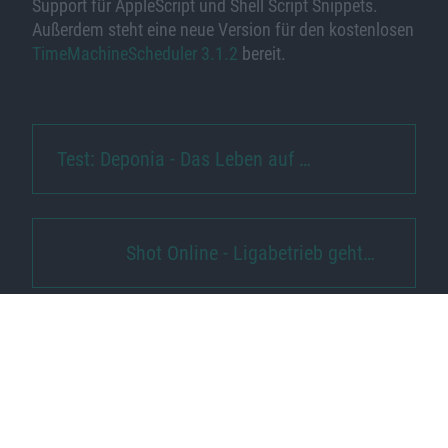
Support für AppleScript und Shell Script Snippets.
Außerdem steht eine neue Version für den kostenlosen
TimeMachineScheduler 3.1.2
bereit.
Test: Deponia - Das Leben auf …
Shot Online - Ligabetrieb geht…
Ähnliche Nachrichten
iOS: Desktop-Version von Website auf iPhone
abrufen