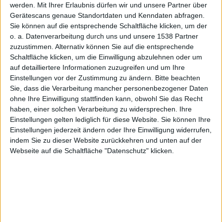
werden.
Mit Ihrer Erlaubnis dürfen wir und unsere Partner über
Gerätescans genaue Standortdaten und Kenndaten abfragen.
Sie können auf die entsprechende Schaltfläche klicken, um der
ton
o. a. Datenverarbeitung durch uns und unsere 1538 Partner
zuzustimmen. Alternativ können Sie auf die entsprechende
Schaltfläche klicken, um die Einwilligung abzulehnen oder um
auf detailliertere Informationen zuzugreifen und um Ihre
Einstellungen vor der Zustimmung zu ändern.
Bitte beachten
Sie, dass die Verarbeitung mancher personenbezogener Daten
ohne Ihre Einwilligung stattfinden kann, obwohl Sie das Recht
haben, einer solchen Verarbeitung zu widersprechen. Ihre
mz, den 29. Januar 2012
Einstellungen gelten lediglich für diese Website. Sie können Ihre
Mal wieder ein kleines Schmankerl für alle Jailbreak-
Einstellungen jederzeit ändern oder Ihre Einwilligung widerrufen,
indem Sie zu dieser Website zurückkehren und unten auf der
Freunde und ein Anreiz für alle Jailbreak-Muffel: Mit
Webseite auf die Schaltfläche "Datenschutz" klicken.
Zephyr kommt die Multitasking-Gestensteuerung vom
iPad
auf das
iPhone
.
Als Nutzer eines
iPad
ertappe ich mich regelmäßig
dabei, den Homebutton so gut wie nicht mehr zu
benutzen. Die Multitasking-Gesten sind aktiviert, ich