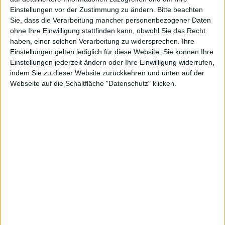
Sven Aumiller, den 26. Januar 2012
Einstellungen vor der Zustimmung zu ändern.
Bitte beachten
Trions MMORPG RIFT: Planes of Telara befindet sich
Sie, dass die Verarbeitung mancher personenbezogener Daten
nun auch offiziell auf einer umstrittenen Plattform: Bei
ohne Ihre Einwilligung stattfinden kann, obwohl Sie das Recht
Origin ist das Spiel in der Standard- und der Edition
haben, einer solchen Verarbeitung zu widersprechen. Ihre
Einstellungen gelten lediglich für diese Website. Sie können Ihre
Asche und Geschichte erhältlich. Für eine begrenzte
Einstellungen jederzeit ändern oder Ihre Einwilligung widerrufen,
Zeit werden für die Origin-Käufer ebenfalls kleinere
indem Sie zu dieser Website zurückkehren und unten auf der
Boni bereitgestellt.
Webseite auf die Schaltfläche "Datenschutz" klicken.
Das Online-Rollenspiel RIFT ist nun auch auf der
Plattform Origin zu Hause. Das Gaming-Portal von EA
stand vor einiger Zeit in der Kritik und wurde als
Spyware beschuldigt. EA versuchte die Wogen zu
glätten, indem man die Nutzungsbedingungen
abwandelte. Der Hersteller Trion bietet das Spiel dort in
zwei Versionen an: Einmal die Standardedition für
19,99 Euro, und dann noch die Spezialedition „Asche
und Geschichte“ für 24,99 Euro.
Wer sich das Game auf Origin holt, bekommt aber
auch spezielle Boni, welche den Einstieg ins Spiel