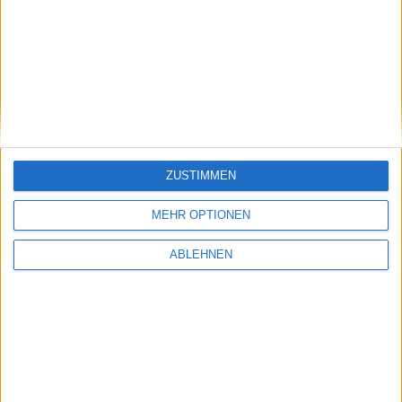
Apple Aktie legt 6% zu, Numark…
Ähnliche Nachrichten
Open Beta zu „Avalon Heroes“ erfolgreich
04.02.2010
ZUSTIMMEN
MEHR OPTIONEN
ABLEHNEN