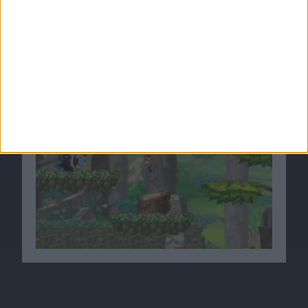
MMORPG Wonderking geht in die dritte Phase
der Closed Beta
16.10.2009