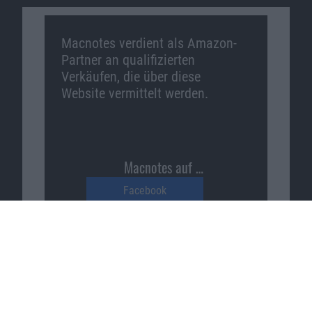
Macnotes verdient als Amazon-
Partner an qualifizierten
Verkäufen, die über diese
Website vermittelt werden.
Macnotes auf …
Facebook
Twitter
Reddit
YouTube