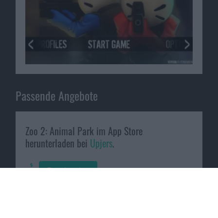
Passende Angebote
Zoo 2: Animal Park im App Store
herunterladen bei
Upjers
.
Zum Angebot