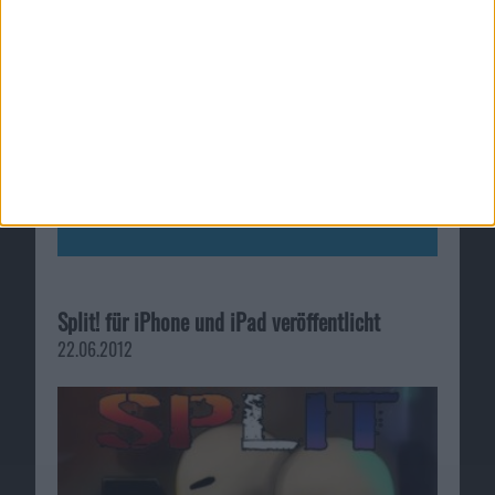
Split! für iPhone und iPad veröffentlicht
22.06.2012