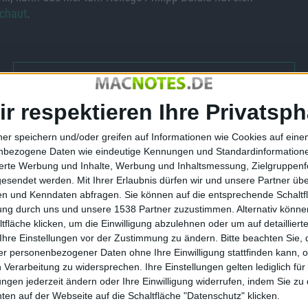
chaut
.
Eigenbau Apple Couchtisch von …
ir respektieren Ihre Privatsph
ner speichern und/oder greifen auf Informationen wie Cookies auf ein
nbezogene Daten wie eindeutige Kennungen und Standardinformatione
sierte Werbung und Inhalte, Werbung und Inhaltsmessung, Zielgruppen
gesendet werden.
Mit Ihrer Erlaubnis dürfen wir und unsere Partner ü
ch hat Namen für
MinecraftCon-Tickets kosten
n und Kenndaten abfragen. Sie können auf die entsprechende Schaltfl
t-Ableger
womöglich 90 Dollar
tung durch uns und unsere 1538 Partner zuzustimmen. Alternativ können
11.05.2011
fläche klicken, um die Einwilligung abzulehnen oder um auf detailliert
Ihre Einstellungen vor der Zustimmung zu ändern.
Bitte beachten Sie, 
r personenbezogener Daten ohne Ihre Einwilligung stattfinden kann, 
 Verarbeitung zu widersprechen. Ihre Einstellungen gelten lediglich für
ungen jederzeit ändern oder Ihre Einwilligung widerrufen, indem Sie zu
en auf der Webseite auf die Schaltfläche "Datenschutz" klicken.