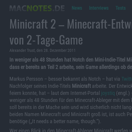
News
Interviews
Tests
Minicraft 2 – Minecraft-Entw
von 2-Tage-Game
Alexander Trust, den 28. Dezember 2011
In weniger als 48 Stunden hat Notch den Mini-Indie-Titel Mi
dass er bereits an Teil 2 arbeite, sein Game allerdings ob 
Markus Persson – besser bekannt als Notch – hat via
Twitt
Nachfolger seines Indie-Titels
Minicraft
arbeite. Der Entwi
feiern konnte, hat – laut dem Internet-Portal
joystiq
(engl.)
weniger als 48 Stunden für den Minecraft-Ableger mit dem 
soll bereits in der Mache sein und wird sicherlich nicht la
beiden Namen Minecraft und Minicraft groß ist, ist auch 
benötige („It needs a better name, though.“).
Wer einen Blick in den Minecraft-Ableger Minicraft werfen wi