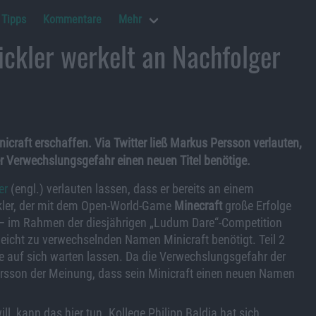
Tipps
Kommentare
Mehr
ickler werkelt an Nachfolger
nicraft erschaffen. Via Twitter ließ Markus Persson verlauten,
der Verwechslungsgefahr einen neuen Titel benötige.
er
(engl.) verlauten lassen, dass er bereits an einem
ckler, der mit dem Open-World-Game
Minecraft
große Erfolge
 – im Rahmen der diesjährigen „Ludum Dare“-Competition
leicht zu verwechselnden Namen Minicraft benötigt. Teil 2
nge auf sich warten lassen. Da die Verwechslungsgefahr der
Persson der Meinung, dass sein Minicraft einen neuen Namen
ll, kann das hier tun. Kollege Philipp Baldia hat sich