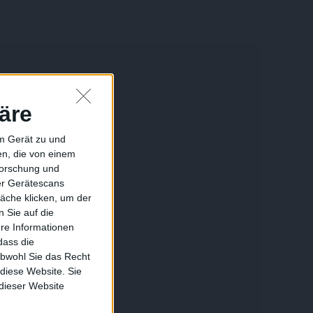
äre
em Gerät zu und
n, die von einem
forschung und
ber Gerätescans
äche klicken, um der
 Sie auf die
ere Informationen
dass die
obwohl Sie das Recht
 diese Website. Sie
 dieser Website