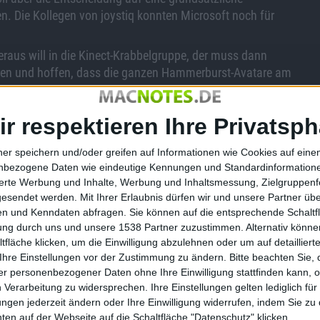
 Die Kollegen von joystiq konnten Microsoft noch für
eraus will in die Kinect-Krabbelgruppe, der muss dann
hren und hoffen, dass die ganzen Hammerburst-Avatare am
ir respektieren Ihre Privatsph
ner speichern und/oder greifen auf Informationen wie Cookies auf ein
RIFT - Trion-Worlds-Datenbank …
nbezogene Daten wie eindeutige Kennungen und Standardinformatione
sierte Werbung und Inhalte, Werbung und Inhaltsmessung, Zielgruppen
gesendet werden.
Mit Ihrer Erlaubnis dürfen wir und unsere Partner ü
n und Kenndaten abfragen. Sie können auf die entsprechende Schaltfl
tung durch uns und unsere 1538 Partner zuzustimmen. Alternativ können
fläche klicken, um die Einwilligung abzulehnen oder um auf detailliert
Ihre Einstellungen vor der Zustimmung zu ändern.
Bitte beachten Sie, 
3 erreicht
Xbox 360: Probleme mit dem
r personenbezogener Daten ohne Ihre Einwilligung stattfinden kann, 
Cloud-Speicher – Entschädigung
 Verarbeitung zu widersprechen. Ihre Einstellungen gelten lediglich für
durch Microsoft
ungen jederzeit ändern oder Ihre Einwilligung widerrufen, indem Sie zu
en auf der Webseite auf die Schaltfläche "Datenschutz" klicken.