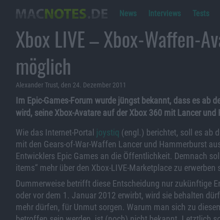
News
Interviews
Tests
Xbox LIVE – Xbox-Waffen-Ava
möglich
Alexander Trust, den 24. Dezember 2011
Im Epic-Games-Forum wurde jüngst bekannt, dass es ab d
wird, seine Xbox-Avatare auf der Xbox 360 mit Lancer und
Wie das Internet-Portal
joystiq
(engl.) berichtet, soll es ab
mit den Gears-of-War-Waffen Lancer und Hammerburst aus
Entwicklers Epic Games an die Öffentlichkeit. Demnach so
items“ mehr über den Xbox-LIVE-Marketplace zu erwerben s
Dummerweise betrifft diese Entscheidung nur zukünftige E
oder vor dem 1. Januar 2012 erwirbt, wird sie behalten dürf
mehr dürfen, für Unmut sorgen. Warum man sich zu diesem
betroffen sein werden, ist (noch) nicht bekannt. Letztlich 