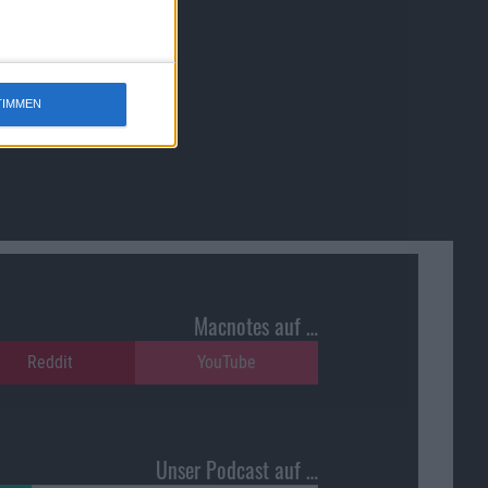
TIMMEN
Macnotes auf …
Reddit
YouTube
Unser Podcast auf …