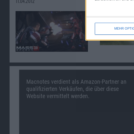
11.04.2012
MEHR OPTI
Macnotes verdient als Amazon-Partner an
qualifizierten Verkäufen, die über diese
Website vermittelt werden.