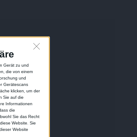
äre
em Gerät zu und
n, die von einem
forschung und
ber Gerätescans
äche klicken, um der
 Sie auf die
ere Informationen
dass die
obwohl Sie das Recht
 diese Website. Sie
 dieser Website