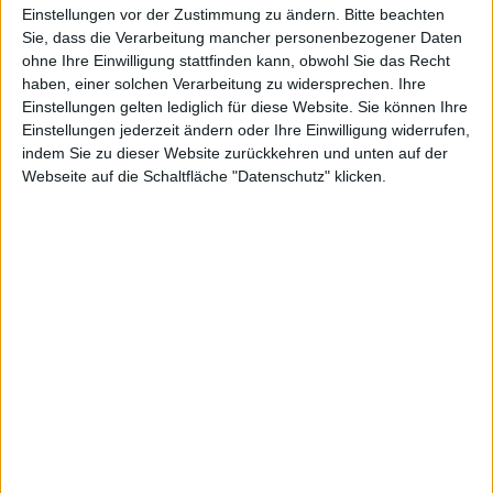
derzeit nur auf englisch verfügbar.
Einstellungen vor der Zustimmung zu ändern.
Bitte beachten
Sie, dass die Verarbeitung mancher personenbezogener Daten
Siri
, die persönliche Assistentin im iPhone 4S, ist das
ohne Ihre Einwilligung stattfinden kann, obwohl Sie das Recht
Erste, womit
Apple
das neue Smartphone multimedial
haben, einer solchen Verarbeitung zu widersprechen. Ihre
bewerben möchte. Im offiziellen Channel bei YouTube
Einstellungen gelten lediglich für diese Website. Sie können Ihre
hat Apple nun den ersten Spot hochgeladen, der sich
Einstellungen jederzeit ändern oder Ihre Einwilligung widerrufen,
indem Sie zu dieser Website zurückkehren und unten auf der
genau darum kümmert.
Webseite auf die Schaltfläche "Datenschutz" klicken.
Zu sehen sind eine Reihe von Anwendern, die ihr
iPhone die verschiedensten Dinge fragen oder
Aufgaben stellen. Darunter sind auch solche, die es
hierzulande noch gar nicht gibt, etwa
Wegbeschreibungen.
Der Spot ist momentan nur in englisch verfügbar,
erfahrungsgemäß dauert es aber nicht lang, bis eine
deutsche Ausgabe produziert wird und hierzulande im
Fernsehen läuft.