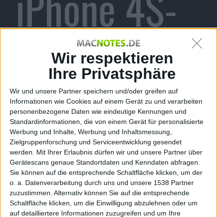
iPhone 4S-
Fernsehwer
Wir respektieren
Ihre Privatsphäre
Wir und unsere Partner speichern und/oder greifen auf
bung: Siri
Informationen wie Cookies auf einem Gerät zu und verarbeiten
personenbezogene Daten wie eindeutige Kennungen und
Standardinformationen, die von einem Gerät für personalisierte
Werbung und Inhalte, Werbung und Inhaltsmessung,
Zielgruppenforschung und Serviceentwicklung gesendet
werden.
Mit Ihrer Erlaubnis dürfen wir und unsere Partner über
Stefan Keller, den 21. Oktober 2011
Gerätescans genaue Standortdaten und Kenndaten abfragen.
Das iPhone 4S ist seit nunmehr einer Woche zu haben.
Sie können auf die entsprechende Schaltfläche klicken, um der
Grund genug für
Apple
, die Marketing-Trommel zu
o. a. Datenverarbeitung durch uns und unsere 1538 Partner
zuzustimmen. Alternativ können Sie auf die entsprechende
wirbeln und einen Werbespot dafür zu produzieren.
Schaltfläche klicken, um die Einwilligung abzulehnen oder um
Der erste seiner Art hat es auf
Siri
abgesehen und ist
auf detailliertere Informationen zuzugreifen und um Ihre