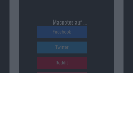
Macnotes auf …
Facebook
Twitter
Reddit
YouTube
Unser Podcast auf …
iTunes
Spotify