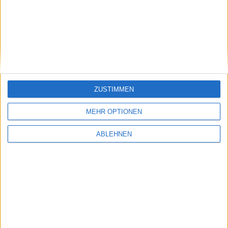
ZUSTIMMEN
MEHR OPTIONEN
ABLEHNEN
Get a Mac: Werbespots zur Kampagne des
Jahrzehnts gekürt
15.12.2009