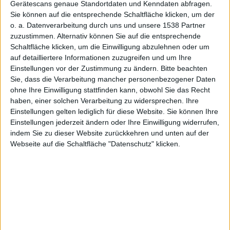
Gerätescans genaue Standortdaten und Kenndaten abfragen.
Sie können auf die entsprechende Schaltfläche klicken, um der
zung
o. a. Datenverarbeitung durch uns und unsere 1538 Partner
zuzustimmen. Alternativ können Sie auf die entsprechende
Schaltfläche klicken, um die Einwilligung abzulehnen oder um
auf detailliertere Informationen zuzugreifen und um Ihre
Einstellungen vor der Zustimmung zu ändern.
Bitte beachten
Sie, dass die Verarbeitung mancher personenbezogener Daten
ohne Ihre Einwilligung stattfinden kann, obwohl Sie das Recht
Stefan Keller, den 13. Oktober 2011
haben, einer solchen Verarbeitung zu widersprechen. Ihre
Einstellungen gelten lediglich für diese Website. Sie können Ihre
Gestern hat
Apple
nicht nur mit
iOS
5 die Mobilgeräte
Einstellungen jederzeit ändern oder Ihre Einwilligung widerrufen,
mit der iCloud versorgt, sondern auch den Mac mit
indem Sie zu dieser Website zurückkehren und unten auf der
dem Update auf OS X Lion 10.7.2. In der iCloud
Webseite auf die Schaltfläche "Datenschutz" klicken.
können Fotos geteilt werden, jedoch nur dann, wenn
eine aktuelle Version von iPhoto installiert ist. Sie heißt
9.2 und ist nun erschienen.
Für iPhoto ’11 ist ein Update erschienen. Es trägt die
Versionsnummer 9.2 und fügt vor allem die
Unterstützung der iCloud hinzu, sodass Fotos in die