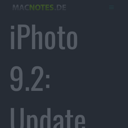
iPhoto
9.2:
Update