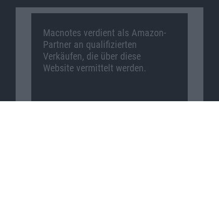
Macnotes verdient als Amazon-
Partner an qualifizierten
Verkäufen, die über diese
Website vermittelt werden.
Macnotes auf …
Facebook
Twitter
Reddit
YouTube