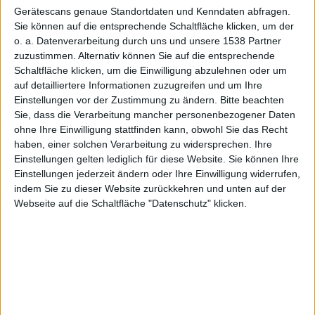
Gerätescans genaue Standortdaten und Kenndaten abfragen.
Sie können auf die entsprechende Schaltfläche klicken, um der
Alexander Trust, den 12. Oktober 2011
o. a. Datenverarbeitung durch uns und unsere 1538 Partner
zuzustimmen. Alternativ können Sie auf die entsprechende
Schaltfläche klicken, um die Einwilligung abzulehnen oder um
auf detailliertere Informationen zuzugreifen und um Ihre
Einstellungen vor der Zustimmung zu ändern.
Bitte beachten
Sie, dass die Verarbeitung mancher personenbezogener Daten
ohne Ihre Einwilligung stattfinden kann, obwohl Sie das Recht
haben, einer solchen Verarbeitung zu widersprechen. Ihre
Einstellungen gelten lediglich für diese Website. Sie können Ihre
Einstellungen jederzeit ändern oder Ihre Einwilligung widerrufen,
indem Sie zu dieser Website zurückkehren und unten auf der
Webseite auf die Schaltfläche "Datenschutz" klicken.
Sonic Generations – Metal Sonic
SEGA hat angekündigt von Sonic Generations auch
eine Version für Windows PC veröffentlichen zu
wollen. Zuvor war bekannt, dass Sonic Generations für
die Konsolen Xbox 360 und PlayStation 3
veröffentlicht wird.