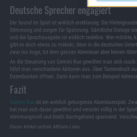
Deutsche Sprecher engagiert
Der Sound im Spiel ist wirklich erstklassig: Die Hintergr
Stimmung und sorgen für Spannung. Sämtliche Dialoge sin
und die Sprachausgabe ist wirklich tadellos. Wer möchte, k
gibt es doch etwas zu mäkeln, denn in die deutschen Untert
zwar ins Auge, tut dem ganzen Abenteuer aber keinen Abbr
An die Steuerung von Gemini Rue gewöhnt man sich rasch: 
führt man verschiedene Aktionen aus. Über Tastendruck auf
Datenbanken öffnen. Darin kann man zum Beispiel Adress
Fazit
Gemini Rue
ist ein wirklich gelungenes Abenteuerspiel. Zw
hat man sich daran gewöhnt und versinkt völlig in der Spiel
stimmungsvoll und bleibt durchgehend spannend. Verschw
Dieser Artikel enthält Affiliate-Links.