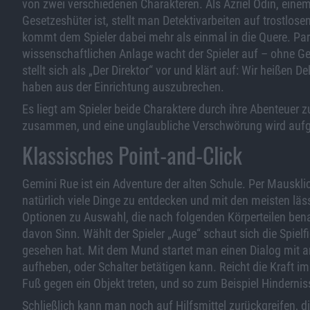
von zwei verschiedenen Charakteren. Als Azriel Odin, einem e
Gesetzeshüter ist, stellt man Detektivarbeiten auf trostlose
kommt dem Spieler dabei mehr als einmal in die Quere. Para
wissenschaftlichen Anlage wacht der Spieler auf – ohne G
stellt sich als „Der Direktor“ vor und klärt auf: Wir heißen 
haben aus der Einrichtung auszubrechen.
Es liegt am Spieler beide Charaktere durch ihre Abenteuer
zusammen, und eine unglaubliche Verschwörung wird aufg
Klassisches Point-and-Click
Gemini Rue ist ein Adventure der alten Schule. Per Mauskli
natürlich viele Dinge zu entdecken und mit den meisten läs
Optionen zu Auswahl, die nach folgenden Körperteilen bena
davon Sinn. Wählt der Spieler „Auge“ schaut sich die Spiel
gesehen hat. Mit dem Mund startet man einen Dialog mit 
aufheben, oder Schalter betätigen kann. Reicht die Kraft i
Fuß gegen ein Objekt treten, und so zum Beispiel Hindern
Schließlich kann man noch auf Hilfsmittel zurückgreifen, 