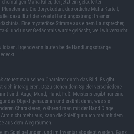
hemaligen Mafia-Killer, der jetzt ein geläuterter
n Planeten an. Die Boryokudan, das örtliche Mafia-Kartell,
llel dazu läuft der zweite Handlungsstrang: In einer
edächtnis. Eine mysteriöse Stimme aus einem Lautsprecher,
Delta-6, und unser Gedächtnis wurde gelöscht, weil wir versucht
 zu lotsen. Irgendwann laufen beide Handlungsstränge
edeckt.
ck steuert man seinen Charakter durch das Bild. Es gibt
st sich interagieren. Dazu stehen dem Spieler verschiedene
nnt sind: Auge, Mund, Hand, Fuß. Meistens ergibt nur eine
figur das Objekt genauer an und erzählt dann, was sie
anderen Charakteren, während man mit der Hand Dinge
m Arm nicht mehr aus, kann die Spielfigur auch mal mit dem
isse aus dem Weg räumen.
die im Spiel gefunden, und im Inventar abgelegt werden. Ganz