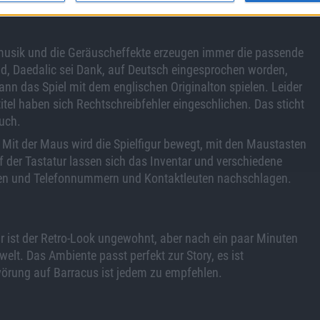
undmusik und die Geräuscheffekte erzeugen immer die passende
d, Daedalic sei Dank, auf Deutsch eingesprochen worden,
ann das Spiel mit dem englischen Originalton spielen. Leider
itel haben sich Rechtschreibfehler eingeschlichen. Das sticht
uch.
Mit der Maus wird die Spielfigur bewegt, mit den Maustasten
 der Tastatur lassen sich das Inventar und verschiedene
en und Telefonnummern und Kontaktleuten nachschlagen.
ar ist der Retro-Look ungewohnt, aber nach ein paar Minuten
welt. Das Ambiente passt perfekt zur Story, es ist
örung auf Barracus ist jedem zu empfehlen.