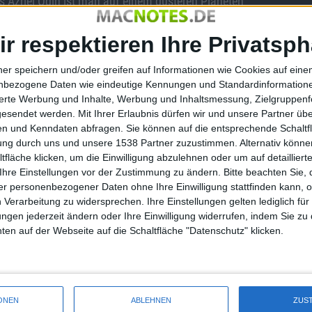
ls Azriel Odin ist man auf einem düsteren Planeten
en Straßen. In einer dunklen Häuserecke sitzt ein
Eine Straße weiter wird Azriel in einem Hauseingang von
ir respektieren Ihre Privatsph
rede mit dir!“ Lieber schnell weitergehen bevor die Gauner
nd zwielichtig. Ein Ort mit vielen dunklen Gassen, in die man
ner speichern und/oder greifen auf Informationen wie Cookies auf ein
nbezogene Daten wie eindeutige Kennungen und Standardinformatione
sierte Werbung und Inhalte, Werbung und Inhaltsmessung, Zielgruppen
ingesperrt. Der einzige Wunsch ist, der Anstalt zu entfliehen,
gesendet werden.
Mit Ihrer Erlaubnis dürfen wir und unsere Partner ü
wieder wird man seltsamen Tests unterzogen und muss
n und Kenndaten abfragen. Sie können auf die entsprechende Schaltfl
n sind zudem keine Gutmenschen: Sie versuchen Delta-6 zu
tung durch uns und unsere 1538 Partner zuzustimmen. Alternativ können
fläche klicken, um die Einwilligung abzulehnen oder um auf detailliert
Ihre Einstellungen vor der Zustimmung zu ändern.
Bitte beachten Sie, 
r personenbezogener Daten ohne Ihre Einwilligung stattfinden kann, 
 Verarbeitung zu widersprechen. Ihre Einstellungen gelten lediglich für
ie Story angepasst, und so entsteht dieses spannende und
ungen jederzeit ändern oder Ihre Einwilligung widerrufen, indem Sie zu
ie Spielwelt einfühlen und das ist ganz eindeutig die größte
en auf der Webseite auf die Schaltfläche "Datenschutz" klicken.
t extrem. Man fühlt sich in die Zeiten eines Monkey Island
, und ist eine willkommene Abwechslung zu den modernen 3D-
ONEN
ABLEHNEN
ZUS
n trägt zur Atmosphäre des Spiels bei.