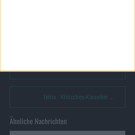
spendiert. Es ist müßig, darüber zu spekulieren, ob die
Ausfälle vielleicht sogar damit in Verbindung stehen
könnten.
Wir beobachten in jedem Fall, ob Sony nicht doch
noch Gründe für den Ausfall nennt.
PSN-Ausfall am Mittwochabend s…
Tetris - Klötzchen-Klassiker …
Ähnliche Nachrichten