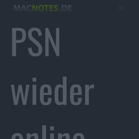
PSN
wieder
online,