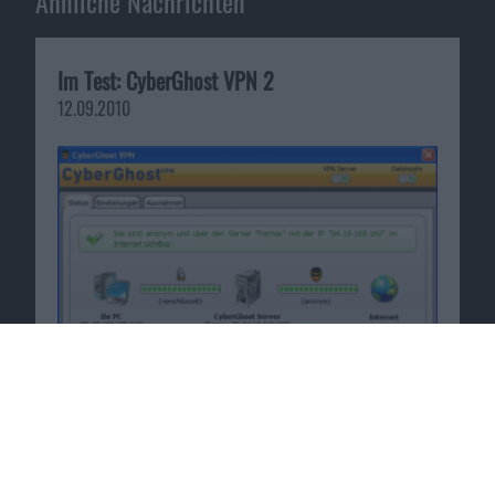
Ähnliche Nachrichten
Im Test: CyberGhost VPN 2
12.09.2010