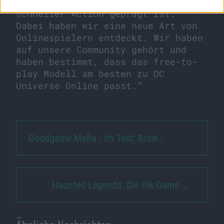
Onlinespiel eröffnet, das von
schneller Action geprägt ist.
Dabei haben wir eine neue Art von
Onlinespielern entdeckt. Wir haben
auf unsere Community gehört und
haben bestimmt, dass das free-to-
play Modell am besten zu DC
Universe Online passt.“
Goodgame Mafia - Im Test: Brow…
Haunted Legends: Die Pik-Dame …