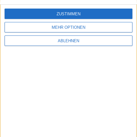
ZUSTIMMEN
MEHR OPTIONEN
ABLEHNEN
Just SING! Vol. 3 – Karaoke-Game für
Nintendo DS und DSi veröffentlicht
03.12.2011