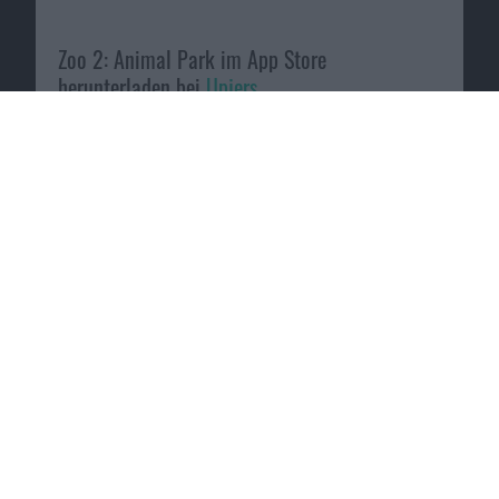
Zoo 2: Animal Park im App Store
herunterladen bei
Upjers
.
Zum Angebot
Macnotes verdient als Amazon-
Partner an qualifizierten
Verkäufen, die über diese
Website vermittelt werden.