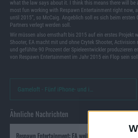
what the law says about it. I think this means there will b
most fun working with Respawn Entertainment right now, an
until 2015“, so McCaig. Angeblich soll es sich beim erste
Partners verlegt werden soll.
Wir müssen also ernsthaft bis 2015 auf ein erstes Projekt 
Shooter, EA macht mit und ohne Crytek Shooter, Activision
und gefühlte 90 Prozent der Spieleentwickler produzieren en
von Respawn Entertainment im Jahr 2015 ein Flop sein soll
Gameloft - Fünf iPhone- und i…
Ähnliche Nachrichten
W
Respawn Entertainment: EA weiß von nichts