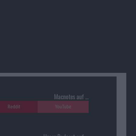
Macnotes auf …
Reddit
YouTube