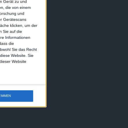
em Gerät zu und
n, die von einem
forschung und
ber Gerätescans
äche klicken, um der
 Sie auf die
ere Informationen
dass die
obwohl Sie das Recht
 diese Website. Sie
 dieser Website
TIMMEN