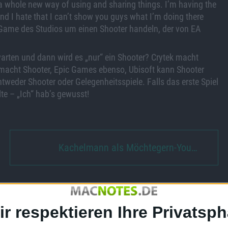
e a whole new way of using and sharing things. I’m having the
d I hate that I can’t show you guys what I’m doing there
n Game des Studios um einen Shooter handeln, der von EA
warten und dann wird es „nur“ ein Shooter? Crytek macht
 macht Shooter, Epic Games ebenso, Ubisoft kann Shooter
tweder Shooter oder Gelegenheitsspiele. Falls das erste Spiel
te – „Ich“ hab’s gewusst!
Kachelmann als Möchtegern-You…
ir respektieren Ihre Privatsph