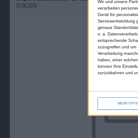
Wir und unsere Part
03.06.2010
verarbeiten persone
Gerät für personali
Serviceentwicklung 
genaue Standortdate
o. a. Datenverarbei
entsprechende Schalt
zuzugreifen und um 
Verarbeitung manche
haben, einer solchen
können Ihre Einstell
zurückkehren und unt
MEHR OPTI